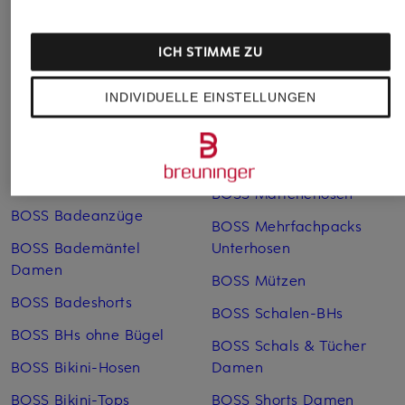
ICH STIMME ZU
INDIVIDUELLE EINSTELLUNGEN
Weitere Kategorien
Blaue BOSS Pullover für
BOSS Lederjacken Herren
Herren
BOSS Marlenehosen
BOSS Badeanzüge
BOSS Mehrfachpacks
BOSS Bademäntel
Unterhosen
Damen
BOSS Mützen
BOSS Badeshorts
BOSS Schalen-BHs
BOSS BHs ohne Bügel
BOSS Schals & Tücher
BOSS Bikini-Hosen
Damen
BOSS Bikini-Tops
BOSS Shorts Damen