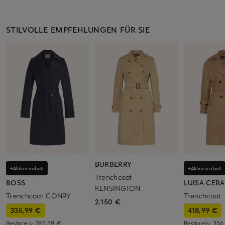
STILVOLLE EMPFEHLUNGEN FÜR SIE
BURBERRY
+Aktionsrabatt
+Aktionsrabatt
Trenchcoat
BOSS
LUISA CER
KENSINGTON
Trenchcoat CONRY
Trenchcoat
2.150 €
335,99 €
418,99 €
Bestpreis:
285,59 €
Bestpreis:
356