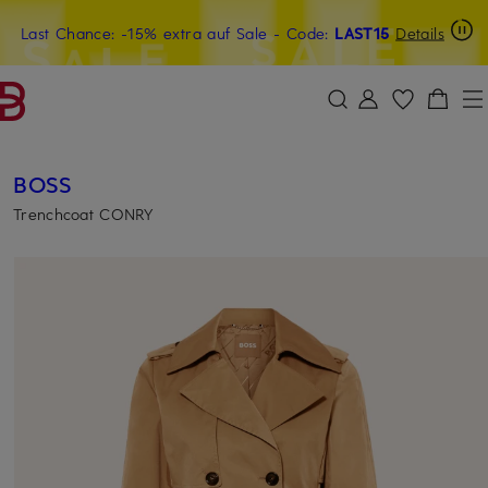
Last Chance: -15% extra auf Sale
15€-Willkommensgutschein mit Beyond sichern
- Code:
LAST15
Details
ZUM HAUPTINHALT ÜBERSPRINGEN
ZUM SUCHFELD ÜBERSPRINGE
BOSS
Trenchcoat CONRY