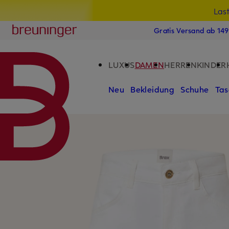
Las
15
ZUM HAUPTINHALT ÜBERSPRINGEN
ZUM SUCHFELD ÜBERSPRINGE
Breuninger
Gratis Versand ab 14
LUXUS
DAMEN
HERREN
KINDER
Neu
Bekleidung
Schuhe
Tas