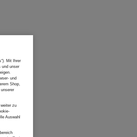
). Mit Ihrer
s und unser
eigen.
wser- und
nserem Shop,
 unserer
.
 weiter zu
ookie-
elle Auswahl
bereich