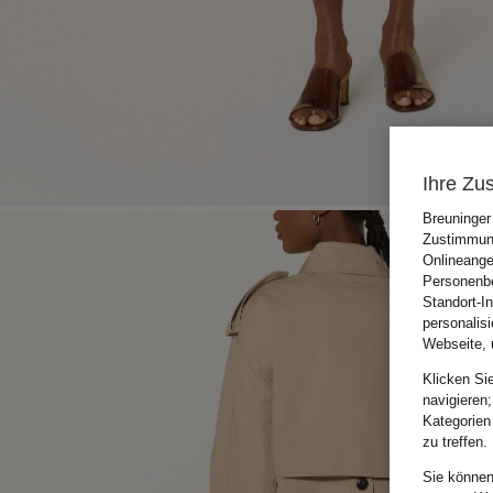
Ihre Zu
Breuninger
Zustimmung
Onlineange
Personenbe
Standort-I
personalis
Webseite, 
Klicken Si
navigieren;
Kategorien
zu treffen.
Sie können