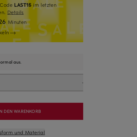
. Code
LAST15
im letzten
sen.
Details
26
Minuten
keln
ormal aus
.
IN DEN WARENKORB
sform und Material