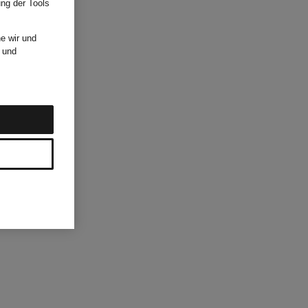
ung der Tools
e wir und
und