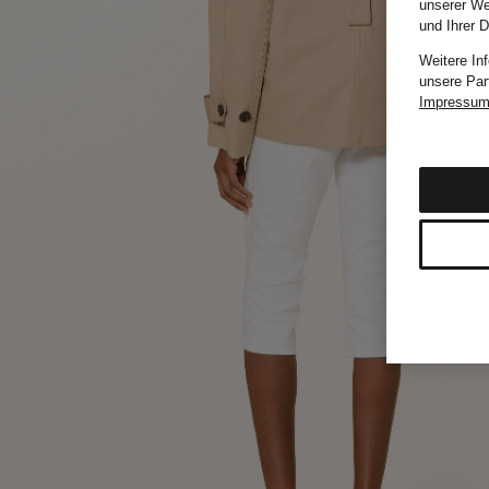
unserer We
und Ihrer 
Weitere In
unsere Par
Impressu