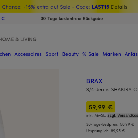
t Chance: -15% extra auf Sale
€-Willkommensgutschein mit Beyond sichern
- Code:
LAST15
Details
N
9 €
30 Tage kostenfreie Rückgabe
HOME & LIVING
chen
Accessoires
Sport
Beauty
% Sale
Marken
Anläs
BRAX
3/4-Jeans SHAKIRA C
59,99 €
inkl. MwSt.,
zzgl. Versandkos
30-Tage-Bestpreis:
50,99 €
|
Ursprünglich:
89,95 €