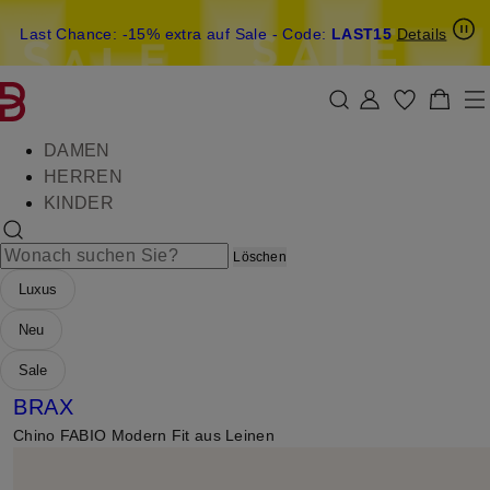
Last Chance: -15% extra auf Sale
15€-Willkommensgutschein mit Beyond sichern
- Code:
LAST15
Details
ZUM HAUPTINHALT ÜBERSPRINGEN
ZUM SUCHFELD ÜBERSPRIN
DAMEN
HERREN
KINDER
Löschen
Luxus
Neu
Sale
BRAX
Chino FABIO Modern Fit aus Leinen