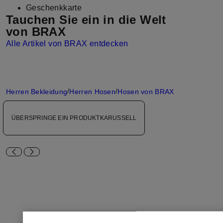
Geschenkkarte
Tauchen Sie ein in die Welt
von
BRAX
Alle Artikel von BRAX entdecken
/
/
Herren Bekleidung
Herren Hosen
Hosen von BRAX
ÜBERSPRINGE EIN PRODUKTKARUSSELL