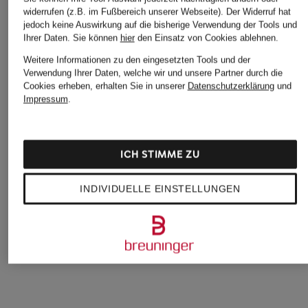
widerrufen (z.B. im Fußbereich unserer Webseite). Der Widerruf hat
jedoch keine Auswirkung auf die bisherige Verwendung der Tools und
Ihrer Daten.
Sie können
hier
den Einsatz von Cookies ablehnen.
Weitere Informationen zu den eingesetzten Tools und der
HOBBS
CAMBIO
Verwendung Ihrer Daten, welche wir und unsere Partner durch die
+Aktionsrabatt
Cookies erheben, erhalten Sie in unserer
Datenschutzerklärung
und
Hose GAEL
Culotte CAMERON
PNTS
Impressum
.
165 €
159,90 €
7/8-Hose THE TUB
129,99 €
ICH STIMME ZU
Bestpreis:
110,49 €
Ursprünglich:
219,95 €
INDIVIDUELLE EINSTELLUNGEN