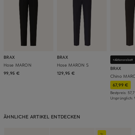
BRAX
BRAX
+Aktionsrabatt
Hose MARON
Hose MARON S
BRAX
99,95 €
129,95 €
Chino MAR
67,99 €
Bestpreis:
57,
Ursprünglich:
ÄHNLICHE ARTIKEL ENTDECKEN