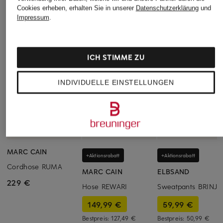
Cookies erheben, erhalten Sie in unserer
Datenschutzerklärung
und
Impressum
.
ICH STIMME ZU
INDIVIDUELLE EINSTELLUNGEN
MARC CAIN
+Aktionsrabatt
+Aktionsrabatt
Cordhose RUMA
MARC CAIN
ELBSAND
229 €
Hose REWARI
Sweatpants BRINJA
149,99 €
59,99 €
Bestpreis:
127,49 €
Bestpreis:
50,99 €