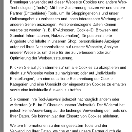
aus Leinen
BR
Breuninger verwendet auf dieser Webseite Cookies und andere Web-
ab 72,99 €
Technologien („Tools“). Mit Ihrer Zustimmung nutzen wir und unsere
ab 79,99 €
159,99 €
Bestpreis:
62,04 €
Partner (Drittanbieter) Tools, um Ihr Shoppingerlebnis und unser
Ursprünglich:
109,95 €
Bestpreis:
67,99 €
Bestpreis:
135
Onlineangebot zu verbessern und Ihnen interessante Werbung auf
Ursprünglich:
119,95 €
Ursprünglich:
anderen Seiten anzuzeigen. Personenbezogene Daten können
verarbeitet werden (z. B. IP-Adressen, Cookie-ID, Browser- und
Standort-Informationen, Nutzerverhalten), für personalisierte
ÄHNLICHE ARTIKEL ENTDECKEN
Angebote und Inhalte in unserem Shop, personalisierte Anzeigen
aufgrund Ihres Nutzerverhaltens auf unserer Webseite, Analyse
unserer Webseite, um diese für Sie zu verbessern oder zur
Optimierung der Werbeaussteuerung.
Klicken Sie auf „Ich stimme zu“ um alle Cookies zu akzeptieren und
direkt zur Webseite weiter zu navigieren; oder auf „Individuelle
Einstellungen“, um eine detaillierte Beschreibung der Cookie-
Kategorien und eine Übersicht der eingesetzten Cookies zu erhalten
sowie eine individuelle Auswahl zu treffen.
Sie können Ihre Tool-Auswahl jederzeit nachträglich ändern oder
widerrufen (z.B. im Fußbereich unserer Webseite). Der Widerruf hat
jedoch keine Auswirkung auf die bisherige Verwendung der Tools und
Ihrer Daten.
Sie können
hier
den Einsatz von Cookies ablehnen.
Weitere Informationen zu den eingesetzten Tools und der
Verwendung Ihrer Daten, welche wir und unsere Partner durch die