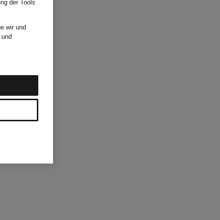
ung der Tools
e wir und
und