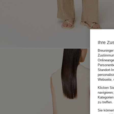
Ihre Zu
Breuninger
Zustimmung
Onlineange
Personenbe
Standort-I
personalis
Webseite, 
Klicken Si
navigieren;
Kategorien
zu treffen.
Sie können