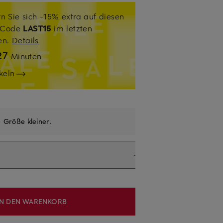
n Sie sich -15% extra auf diesen
. Code
LAST15
im letzten
sen.
Details
27
Minuten
keln
e
Größe kleiner
.
IN DEN WARENKORB