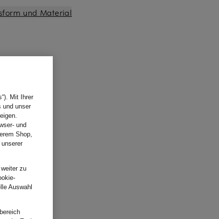
sform und Material
). Mit Ihrer
s und unser
eigen.
wser- und
nserem Shop,
 unserer
.
 weiter zu
ookie-
elle Auswahl
bereich