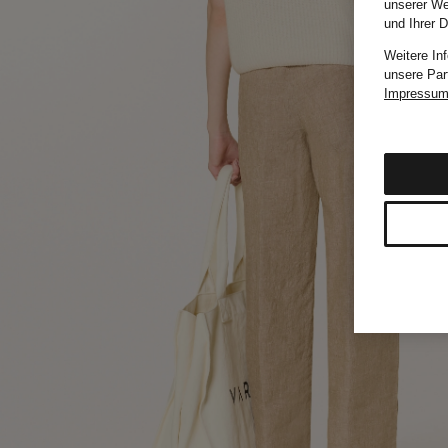
unserer We
und Ihrer 
Weitere In
unsere Par
Impressu