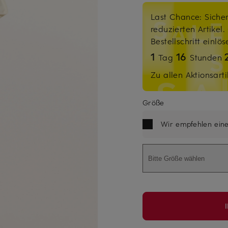
Last Chance: Sicher
reduzierten Artikel
Bestellschritt einlö
1
16
Tag
Stunden
Zu allen Aktionsarti
Größe
Wir empfehlen ein
Bitte Größe wählen