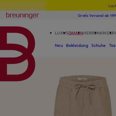
Las
15
ZUM HAUPTINHALT ÜBERSPRINGEN
ZUM SUCHFELD ÜBERSPRINGE
Breuninger
Gratis Versand ab 14
LUXUS
DAMEN
HERREN
KINDER
Neu
Bekleidung
Schuhe
Tas