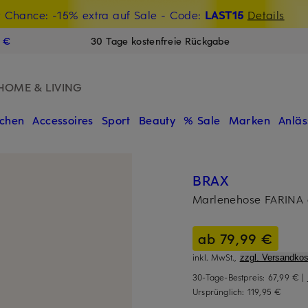
t Chance: -15% extra auf Sale
€-Willkommensgutschein mit Beyond sichern
- Code:
LAST15
Details
N
9 €
30 Tage kostenfreie Rückgabe
HOME & LIVING
chen
Accessoires
Sport
Beauty
% Sale
Marken
Anläs
BRAX
Marlenehose FARINA 
ab 79,99 €
inkl. MwSt.,
zzgl. Versandkos
30-Tage-Bestpreis:
67,99 €
|
Ursprünglich:
119,95 €