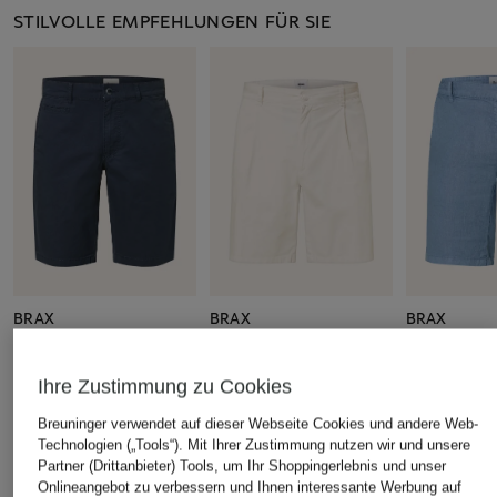
STILVOLLE EMPFEHLUNGEN FÜR SIE
BRAX
BRAX
BRAX
Shorts BARI Regular Fit
Shorts TINO B Relaxed
Leinenshort
Fit
39,95 €
59,99 €
Ihre Zustimmung zu Cookies
59,99 €
Bestpreis:
33,96 €
Bestpreis:
50,
Breuninger verwendet auf dieser Webseite Cookies und andere Web-
Ursprünglich:
59,95 €
Ursprünglich:
Bestpreis:
50,99 €
Technologien („Tools“). Mit Ihrer Zustimmung nutzen wir und unsere
Ursprünglich:
79,95 €
Partner (Drittanbieter) Tools, um Ihr Shoppingerlebnis und unser
Onlineangebot zu verbessern und Ihnen interessante Werbung auf