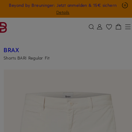
Nur in der App: -10 € auf digitale Geschenkkarten
Beyond by Breuninger: Jetzt anmelden & 15€ sichern
ZUM HAUPTINHALT ÜBERSPRINGEN
ZUM SUCHFELD ÜBERSPRINGE
GESCHENK20
Details
BRAX
Shorts BARI Regular Fit