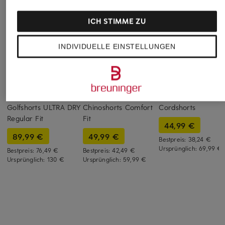
ICH STIMME ZU
INDIVIDUELLE EINSTELLUNGEN
LACOSTE
PAUL
FYNCH-HATTON
Golfshorts ULTRA DRY
Chinoshorts Comfort
Cordshorts
Regular Fit
Fit
44,99 €
89,99 €
49,99 €
Bestpreis:
38,24 €
Ursprünglich:
69,99 €
Bestpreis:
76,49 €
Bestpreis:
42,49 €
Ursprünglich:
130 €
Ursprünglich:
59,99 €