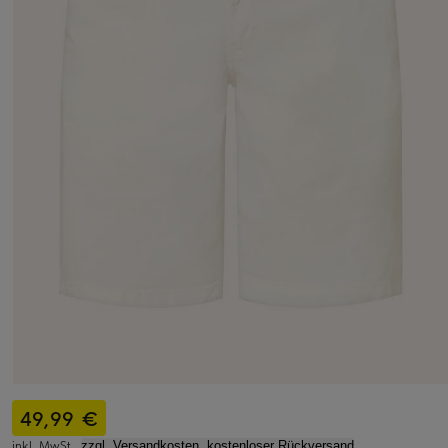
49,99 €
inkl. MwSt.,
zzgl. Versandkosten, kostenloser Rückversand