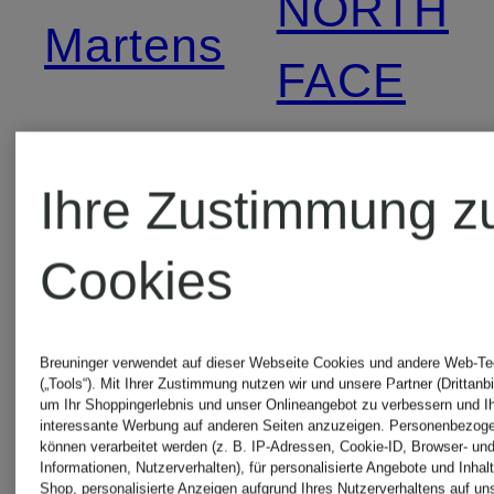
NORTH
Martens
FACE
DRYKORN
TIGER
Ihre Zustimmung z
DSQUARED2
OF
Cookies
SWEDEN
GIVENCHY
Breuninger verwendet auf dieser Webseite Cookies und andere Web-Te
(„Tools“). Mit Ihrer Zustimmung nutzen wir und unsere Partner (Drittanbi
um Ihr Shoppingerlebnis und unser Onlineangebot zu verbessern und I
TOMMY
interessante Werbung auf anderen Seiten anzuzeigen. Personenbezog
können verarbeitet werden (z. B. IP-Adressen, Cookie-ID, Browser- und
Hugo
Informationen, Nutzerverhalten), für personalisierte Angebote und Inhal
Shop, personalisierte Anzeigen aufgrund Ihres Nutzerverhaltens auf un