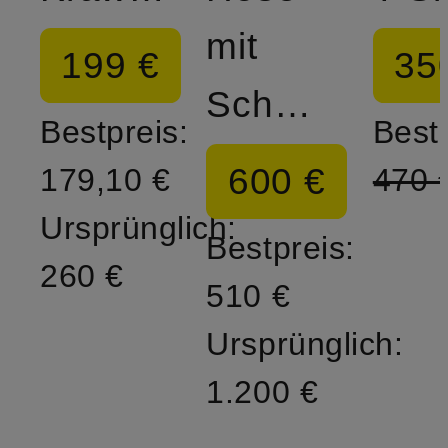
mit
199 €
35
Schmuckperlen
Bestpreis:
Bestp
600 €
179,10 €
470 
Ursprünglich:
Bestpreis:
260 €
510 €
Ursprünglich:
1.200 €