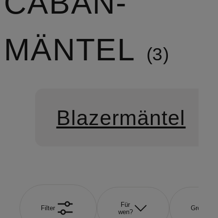
CABAN-
MÄNTEL
3
Blazermäntel
Für
Filter
Größe
wen?