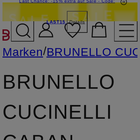
15€-Willkommensgutschein mit Beyond sichern
Last Chance: -15% extra auf Sale
- Code:
LAST15
Details
ZUM HAUPTINHALT ÜBE
/
Marken
BRUNELLO CUC
BRUNELLO
CUCINELLI