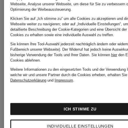
HILFIGE
Webseite, Analyse unserer Webseite, um diese für Sie zu verbessern o
Boss
Optimierung der Werbeaussteuerung.
Klicken Sie auf „Ich stimme zu“ um alle Cookies zu akzeptieren und dir
Webseite weiter zu navigieren; oder auf „Individuelle Einstellungen“, u
UGG
detaillierte Beschreibung der Cookie-Kategorien und eine Übersicht der
Levi's®
Cookies zu erhalten sowie eine individuelle Auswahl zu treffen.
Boots
Sie können Ihre Tool-Auswahl jederzeit nachträglich ändern oder widerr
Fußbereich unserer Webseite). Der Widerruf hat jedoch keine Auswirku
bisherige Verwendung der Tools und Ihrer Daten.
Sie können
hier
den E
Cookies ablehnen.
MAMMUT
Weitere Informationen zu den eingesetzten Tools und der Verwendung I
WELLEN
welche wir und unsere Partner durch die Cookies erheben, erhalten Sie 
Datenschutzerklärung
und
Impressum
.
Marc
windsor.
O'Polo
ICH STIMME ZU
INDIVIDUELLE EINSTELLUNGEN