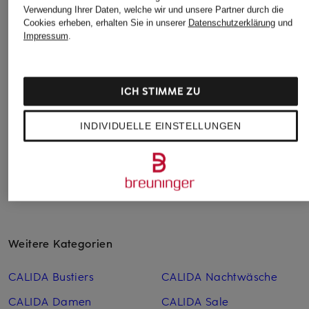
Verwendung Ihrer Daten, welche wir und unsere Partner durch die
T-Shirt-BH MICRO
Schalen-BH
Schalen-BH AZELIE
Cookies erheben, erhalten Sie in unserer
Datenschutzerklärung
und
BROOKLYN
49,95 €
Impressum
.
59,99 €
55 €
Bestpreis:
50,99 €
Ursprünglich:
84,90 €
ICH STIMME ZU
INDIVIDUELLE EINSTELLUNGEN
Weitere Kategorien
CALIDA Bustiers
CALIDA Nachtwäsche
CALIDA Damen
CALIDA Sale