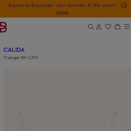
Nur in der App: -10 € auf digitale Geschenkkarten
Beyond by Breuninger: Jetzt anmelden & 15€ sichern
ZUM HAUPTINHALT ÜBERSPRINGEN
ZUM SUCHFELD ÜBERSPRINGE
GESCHENK20
Details
CALIDA
Triangel-BH CATE