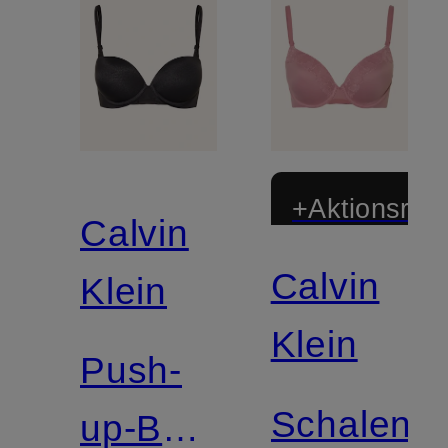
+Aktionsraba
Calvin
Calvin
Mix &
Klein
Match
Klein
Push-
Schalen-
up-BH