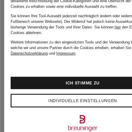
detaillierte Beschreibung der Cookie-Kategorien und eine Übersicht der
Cookies zu erhalten sowie eine individuelle Auswahl zu treffen.
Sie können Ihre Tool-Auswahl jederzeit nachträglich ändern oder widerr
+Aktionsrabatt
Fußbereich unserer Webseite). Der Widerruf hat jedoch keine Auswirku
Calvin
bisherige Verwendung der Tools und Ihrer Daten.
Sie können
hier
den E
Cookies ablehnen.
Calvin
Weitere Informationen zu den eingesetzten Tools und der Verwendung I
Mix &
Klein
welche wir und unsere Partner durch die Cookies erheben, erhalten Sie 
Datenschutzerklärung
und
Impressum
.
Match
Klein
Push-
Bandeau-
ICH STIMME ZU
up-BH
Badeanzug
PERFECT
INDIVIDUELLE EINSTELLUNGEN
47,90 €
FIT
49,99 €