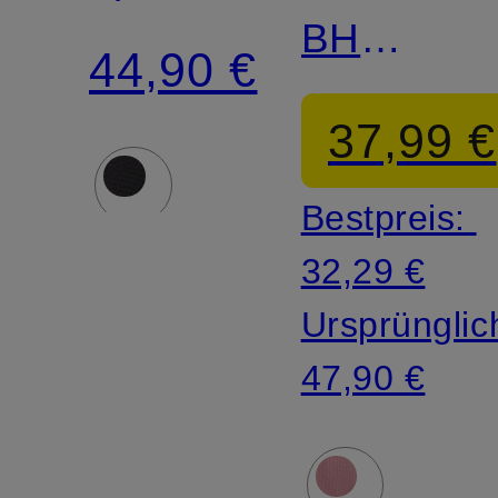
BH
PERFECTLY
44,90 €
LIGHTLY
FIT
37,99 €
LINED
Bestpreis:
32,29 €
Ursprünglic
47,90 €