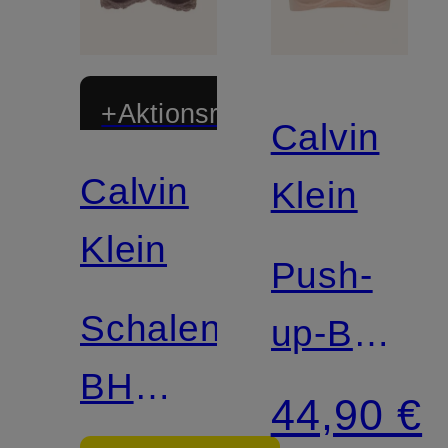
+Aktionsrabatt
Calvin
Calvin
Mix &
Klein
Match
Klein
Push-
Schalen-
up-BH
BH
PERFECT
44,90 €
SENSUAL