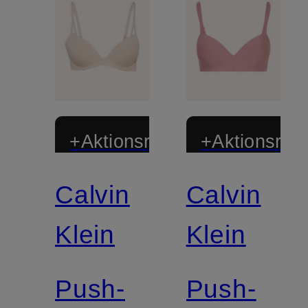
+Aktionsrabatt
+Aktionsraba
Calvin
Calvin
Mix &
Match
Klein
Klein
Push-
Push-