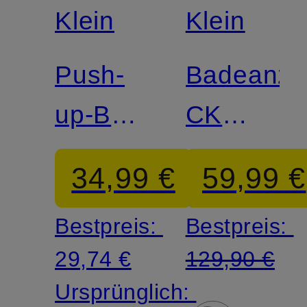
Match
Klein
Klein
Push-
Badeanzu
up-BH
CK
SEDUCTIVE
SHINE
34,99 €
59,99 €
COMFORT
Bestpreis:
Bestpreis:
29,74 €
129,90 €
Ursprünglich: