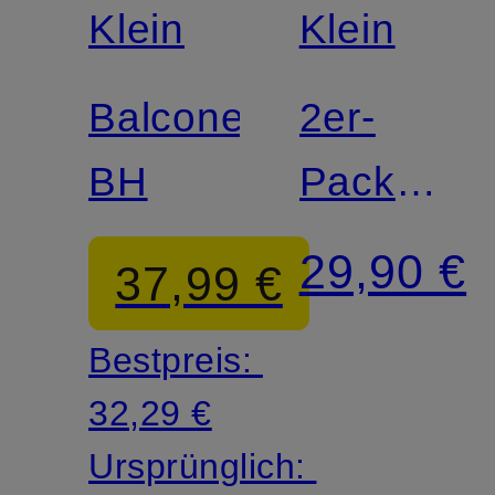
Match
Klein
Klein
Balconette-
2er-
BH
Pack
Strings
29,90 €
37,99 €
COTTON
Bestpreis:
STRETC
32,29 €
Ursprünglich: