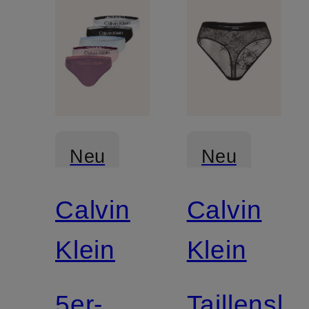
Neu
Neu
Calvin
Calvin
Mix &
Match
Klein
Klein
5er-
Taillenslip