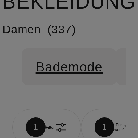
BEKLEIDUNG
Damen
337
Bademode
B
1
1
Für
Filter
wen?