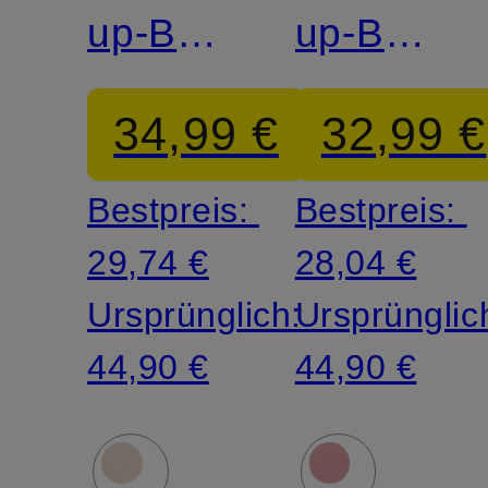
up-BH
up-BH
SEDUCTIVE
SEDUCTI
34,99 €
32,99 €
COMFORT
COMFOR
Bestpreis:
Bestpreis:
29,74 €
28,04 €
Ursprünglich:
Ursprünglic
44,90 €
44,90 €