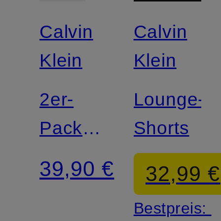
Calvin
Calvin
Klein
Klein
2er-
Lounge-
Pack
Shorts
Strings
39,90 €
32,99 €
ICON
Bestpreis:
COTTON