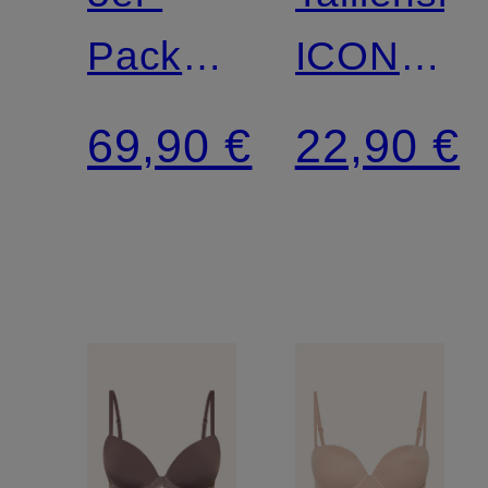
Pack
ICON
Slips
LACE
69,90 €
22,90 €
EXTRA
SOFT
COTTON