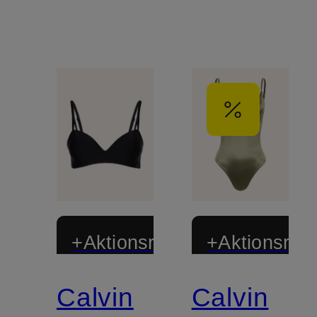
+Aktionsrabatt
+Aktionsraba
Calvin
Calvin
Mix &