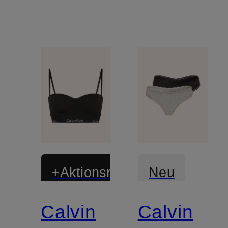
+Aktionsrabatt
Neu
Calvin
Calvin
Mix &