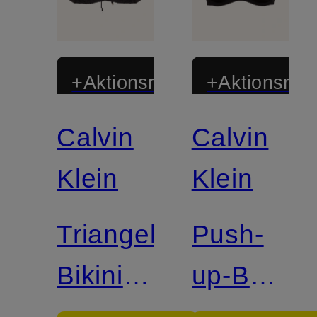
+Aktionsrabatt
+Aktionsraba
Calvin
Calvin
Mix &
Match
Klein
Klein
Triangel-
Push-
Bikini-
up-BH
Top
SEDUCTI