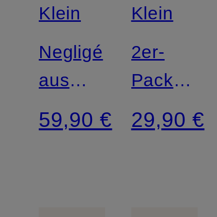
Klein
Klein
Negligé
2er-
aus
Pack
Satin
Slips
59,90 €
29,90 €
COTTON
STRETC