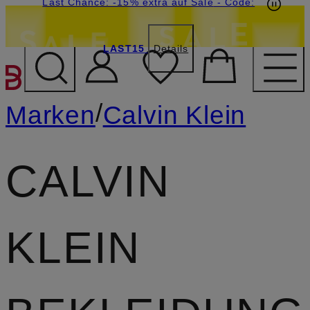
15€-Willkommensgutschein mit Beyond sichern
Last Chance: -15% extra auf Sale
- Code:
LAST15
Details
ZUM HAUPTINHALT ÜBE
/
Marken
Calvin Klein
CALVIN
KLEIN