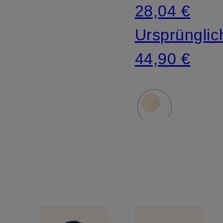
28,04 €
MODAL
Ursprünglic
44,90 €