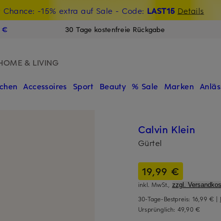
t Chance: -15% extra auf Sale
€-Willkommensgutschein mit Beyond sichern
- Code:
LAST15
Details
N
9 €
30 Tage kostenfreie Rückgabe
HOME & LIVING
chen
Accessoires
Sport
Beauty
% Sale
Marken
Anläs
Calvin Klein
Gürtel
19,99 €
inkl. MwSt.,
zzgl. Versandkos
30-Tage-Bestpreis:
16,99 €
|
Ursprünglich:
49,90 €