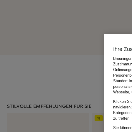
Ihre Zu
Breuninger
Zustimmung
Onlineange
Personenbe
Standort-I
personalis
Webseite, 
Klicken Si
STILVOLLE EMPFEHLUNGEN FÜR SIE
navigieren;
Kategorien
zu treffen.
Sie können