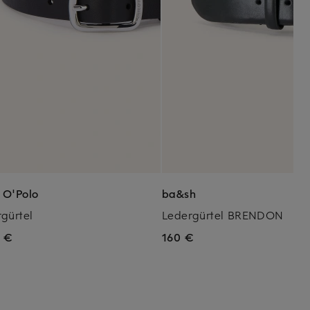
 O'Polo
ba&sh
gürtel
Ledergürtel BRENDON
5 €
160 €