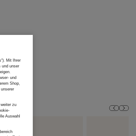
). Mit Ihrer
s und unser
eigen.
wser- und
nserem Shop,
 unserer
.
 weiter zu
ookie-
elle Auswahl
bereich