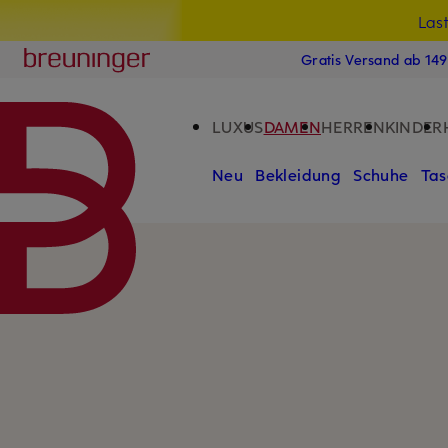
Las
15
ZUM HAUPTINHALT ÜBERSPRINGEN
ZUM SUCHFELD ÜBERSPRINGE
Breuninger
Gratis Versand ab 14
LUXUS
DAMEN
HERREN
KINDER
Neu
Bekleidung
Schuhe
Tas