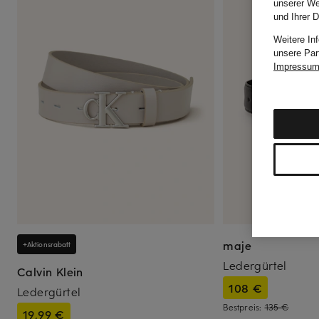
unserer We
und Ihrer 
Weitere In
unsere Par
Impressu
maje
+Aktionsrabatt
Ledergürtel
Calvin Klein
108 €
Ledergürtel
Bestpreis:
135 €
19,99 €