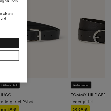
ung der Tools
e wir und
und
+Aktionsrabatt
+Aktionsrabatt
HUGO
TOMMY HILFIGER
Ledergürtel PALM
Ledergürtel
ab 49 €
29,99 €