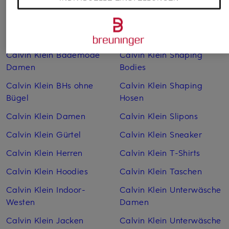
Weitere Kategorien
Calvin Klein Badehosen
Calvin Klein Sale
Calvin Klein Bademode
Calvin Klein Shaping
Damen
Bodies
Calvin Klein BHs ohne
Calvin Klein Shaping
Bügel
Hosen
Calvin Klein Damen
Calvin Klein Slipons
Calvin Klein Gürtel
Calvin Klein Sneaker
Calvin Klein Herren
Calvin Klein T-Shirts
Calvin Klein Hoodies
Calvin Klein Taschen
Calvin Klein Indoor-
Calvin Klein Unterwäsche
Westen
Damen
Calvin Klein Jacken
Calvin Klein Unterwäsche