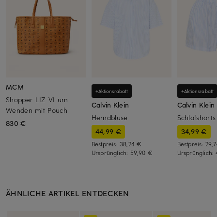
MCM
+Aktionsrabatt
+Aktionsrabatt
Shopper LIZ VI um
Calvin Klein
Calvin Klein
Wenden mit Pouch
Hemdbluse
Schlafshorts
830 €
44,99 €
34,99 €
Bestpreis:
38,24 €
Bestpreis:
29,
Ursprünglich:
59,90 €
Ursprünglich:
ÄHNLICHE ARTIKEL ENTDECKEN