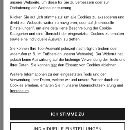
unserer Webseite, um diese für Sie zu verbessern oder zur
Optimierung der Werbeaussteuerung.
Klicken Sie auf „Ich stimme zu“ um alle Cookies zu akzeptieren und
direkt zur Webseite weiter zu navigieren; oder auf „Individuelle
Einstellungen“, um eine detaillierte Beschreibung der Cookie-
SHORT STORIES
Kategorien und eine Übersicht der eingesetzten Cookies zu erhalten
+Aktionsrabatt
+Aktionsrabatt
sowie eine individuelle Auswahl zu treffen.
Schlafshirt
darling harbour
Marc O'Polo
Sie können Ihre Tool-Auswahl jederzeit nachträglich ändern oder
35,99 €
Schlafshirt
Schlafshirt
widerrufen (z.B. im Fußbereich unserer Webseite). Der Widerruf hat
jedoch keine Auswirkung auf die bisherige Verwendung der Tools und
34,99 €
39,99 €
Ihrer Daten.
Sie können
hier
den Einsatz von Cookies ablehnen.
Bestpreis:
29,74 €
Bestpreis:
33,99 €
Weitere Informationen zu den eingesetzten Tools und der
Ursprünglich:
44,99 €
Ursprünglich:
59,95 €
Verwendung Ihrer Daten, welche wir und unsere Partner durch die
Cookies erheben, erhalten Sie in unserer
Datenschutzerklärung
und
Impressum
.
ICH STIMME ZU
INDIVIDUELLE EINSTELLUNGEN