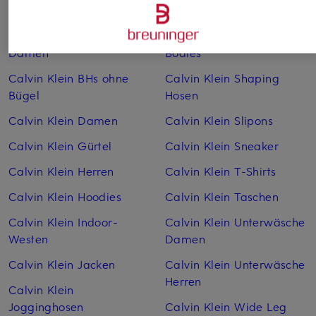
Calvin Klein Badehosen
Calvin Klein Sale
Calvin Klein Bademode
Calvin Klein Shaping
Damen
Bodies
Calvin Klein BHs ohne
Calvin Klein Shaping
Bügel
Hosen
Calvin Klein Damen
Calvin Klein Slipons
Calvin Klein Gürtel
Calvin Klein Sneaker
Calvin Klein Herren
Calvin Klein T-Shirts
Calvin Klein Hoodies
Calvin Klein Taschen
Calvin Klein Indoor-
Calvin Klein Unterwäsche
Westen
Damen
Calvin Klein Jacken
Calvin Klein Unterwäsche
Herren
Calvin Klein
Jogginghosen
Calvin Klein Wide Leg