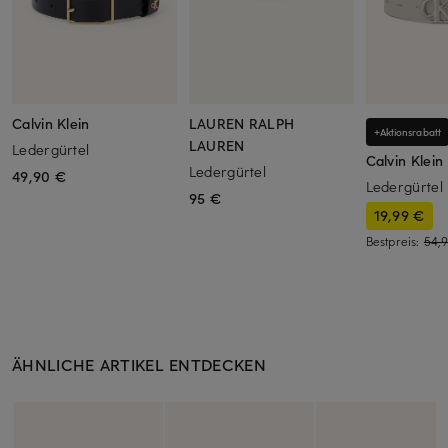
Calvin Klein
LAUREN RALPH
+Aktionsrabatt
LAUREN
Ledergürtel
Calvin Klein
Ledergürtel
49,90 €
Ledergürtel
95 €
19,99 €
Bestpreis:
54,
ÄHNLICHE ARTIKEL ENTDECKEN