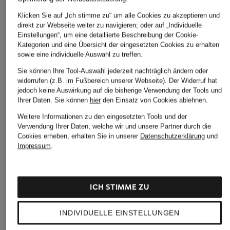
Klicken Sie auf „Ich stimme zu“ um alle Cookies zu akzeptieren und
direkt zur Webseite weiter zu navigieren; oder auf „Individuelle
Einstellungen“, um eine detaillierte Beschreibung der Cookie-
SANDRO
Condor
Marc O'Polo
Kategorien und eine Übersicht der eingesetzten Cookies zu erhalten
sowie eine individuelle Auswahl zu treffen.
Ledergürtel
Ledergürtel
Ledergürtel
125 €
39,99 €
49,95 €
Sie können Ihre Tool-Auswahl jederzeit nachträglich ändern oder
widerrufen (z.B. im Fußbereich unserer Webseite). Der Widerruf hat
jedoch keine Auswirkung auf die bisherige Verwendung der Tools und
Ihrer Daten.
Sie können
hier
den Einsatz von Cookies ablehnen.
Weitere Informationen zu den eingesetzten Tools und der
Verwendung Ihrer Daten, welche wir und unsere Partner durch die
Cookies erheben, erhalten Sie in unserer
Datenschutzerklärung
und
Impressum
.
ICH STIMME ZU
Weitere Kategorien
INDIVIDUELLE EINSTELLUNGEN