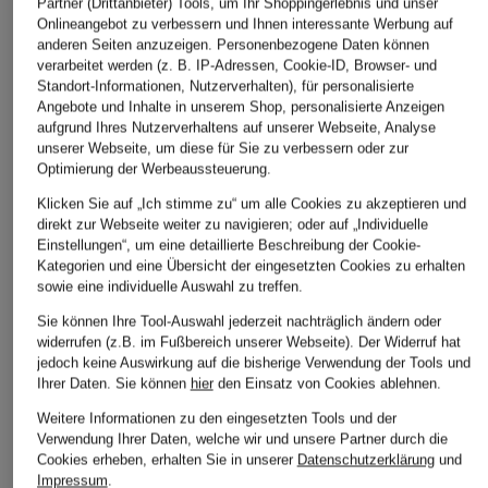
Partner (Drittanbieter) Tools, um Ihr Shoppingerlebnis und unser
Onlineangebot zu verbessern und Ihnen interessante Werbung auf
anderen Seiten anzuzeigen. Personenbezogene Daten können
verarbeitet werden (z. B. IP-Adressen, Cookie-ID, Browser- und
Standort-Informationen, Nutzerverhalten), für personalisierte
Angebote und Inhalte in unserem Shop, personalisierte Anzeigen
aufgrund Ihres Nutzerverhaltens auf unserer Webseite, Analyse
unserer Webseite, um diese für Sie zu verbessern oder zur
Optimierung der Werbeaussteuerung.
Klicken Sie auf „Ich stimme zu“ um alle Cookies zu akzeptieren und
direkt zur Webseite weiter zu navigieren; oder auf „Individuelle
Einstellungen“, um eine detaillierte Beschreibung der Cookie-
Kategorien und eine Übersicht der eingesetzten Cookies zu erhalten
sowie eine individuelle Auswahl zu treffen.
Sie können Ihre Tool-Auswahl jederzeit nachträglich ändern oder
widerrufen (z.B. im Fußbereich unserer Webseite). Der Widerruf hat
jedoch keine Auswirkung auf die bisherige Verwendung der Tools und
Ihrer Daten.
Sie können
hier
den Einsatz von Cookies ablehnen.
BOSS
+Aktionsrabatt
+Aktionsrabatt
Weitere Informationen zu den eingesetzten Tools und der
Schlafshorts CI
HANRO
mey
Verwendung Ihrer Daten, welche wir und unsere Partner durch die
39,95 €
Cookies erheben, erhalten Sie in unserer
Datenschutzerklärung
und
Schlafshorts SLEEP &
Schlafshorts Serie
Impressum
.