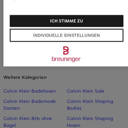
LOUNGE
POINTELLE DREAM
49,99 €
39,99 €
Bestpreis:
42,49 €
Bestpreis:
33,99 €
ICH STIMME ZU
Ursprünglich:
70 €
Ursprünglich:
49,99 €
INDIVIDUELLE EINSTELLUNGEN
Weitere Kategorien
Calvin Klein Badehosen
Calvin Klein Sale
Calvin Klein Bademode
Calvin Klein Shaping
Damen
Bodies
Calvin Klein BHs ohne
Calvin Klein Shaping
Bügel
Hosen