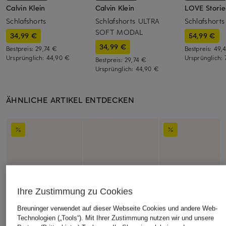
Calvin Klein
Calvin Klein
LOVE Storie
Schlafshorts
Schlafshorts ULTRA
Schlafshort
SOFT MODAL
34,99 €
54,99 €
34,99 €
Bestpreis:
29,74 €
Bestpreis:
49,
Ursprünglich:
44,90 €
Ursprünglich:
Bestpreis:
29,74 €
Ursprünglich:
44,90 €
ÄHNLICHE ARTIKEL ENTDECKEN
Ihre Zustimmung zu Cookies
Breuninger verwendet auf dieser Webseite Cookies und andere Web-
Technologien („Tools“). Mit Ihrer Zustimmung nutzen wir und unsere