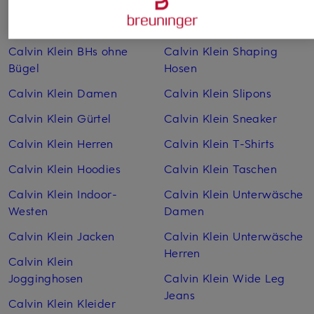
Calvin Klein Bademode
Calvin Klein Shaping
Damen
Bodies
Calvin Klein BHs ohne
Calvin Klein Shaping
Bügel
Hosen
Calvin Klein Damen
Calvin Klein Slipons
Calvin Klein Gürtel
Calvin Klein Sneaker
Calvin Klein Herren
Calvin Klein T-Shirts
Calvin Klein Hoodies
Calvin Klein Taschen
Calvin Klein Indoor-
Calvin Klein Unterwäsche
Westen
Damen
Calvin Klein Jacken
Calvin Klein Unterwäsche
Herren
Calvin Klein
Jogginghosen
Calvin Klein Wide Leg
Jeans
Calvin Klein Kleider