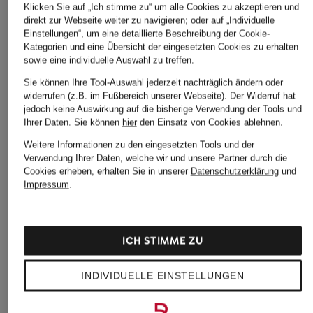
Klicken Sie auf „Ich stimme zu“ um alle Cookies zu akzeptieren und
Marc O'Polo
BOSS
Marc O'Polo
direkt zur Webseite weiter zu navigieren; oder auf „Individuelle
Piqué-Poloshirt
T-Shirt TESSLER
T-Shirt
Einstellungen“, um eine detaillierte Beschreibung der Cookie-
Kategorien und eine Übersicht der eingesetzten Cookies zu erhalten
99,95 €
79,95 €
69,95 €
sowie eine individuelle Auswahl zu treffen.
Sie können Ihre Tool-Auswahl jederzeit nachträglich ändern oder
widerrufen (z.B. im Fußbereich unserer Webseite). Der Widerruf hat
jedoch keine Auswirkung auf die bisherige Verwendung der Tools und
Ihrer Daten.
Sie können
hier
den Einsatz von Cookies ablehnen.
Weitere Informationen zu den eingesetzten Tools und der
Verwendung Ihrer Daten, welche wir und unsere Partner durch die
Cookies erheben, erhalten Sie in unserer
Datenschutzerklärung
und
Impressum
.
ICH STIMME ZU
Weitere Kategorien
INDIVIDUELLE EINSTELLUNGEN
Calvin Klein Badehosen
Calvin Klein Sale