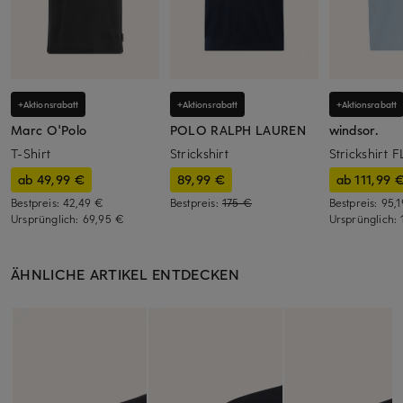
+Aktionsrabatt
+Aktionsrabatt
+Aktionsrabatt
Marc O'Polo
POLO RALPH LAUREN
windsor.
T-Shirt
Strickshirt
Strickshirt
ab 49,99 €
89,99 €
ab 111,99 
Bestpreis:
42,49 €
Bestpreis:
175 €
Bestpreis:
95,
Ursprünglich:
69,95 €
Ursprünglich:
ÄHNLICHE ARTIKEL ENTDECKEN