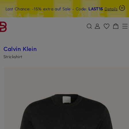
Last Chance: -15% extra auf Sale
15€-Willkommensgutschein mit Beyond sichern
- Code:
LAST15
Details
ZUM HAUPTINHALT ÜBERSPRINGEN
ZUM SUCHFELD ÜBERSPRINGE
Calvin Klein
Strickshirt