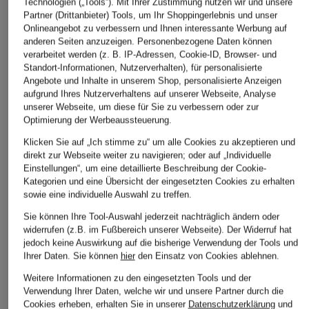
Technologien („Tools“). Mit Ihrer Zustimmung nutzen wir und unsere
Partner (Drittanbieter) Tools, um Ihr Shoppingerlebnis und unser
Onlineangebot zu verbessern und Ihnen interessante Werbung auf
anderen Seiten anzuzeigen. Personenbezogene Daten können
verarbeitet werden (z. B. IP-Adressen, Cookie-ID, Browser- und
Standort-Informationen, Nutzerverhalten), für personalisierte
Angebote und Inhalte in unserem Shop, personalisierte Anzeigen
aufgrund Ihres Nutzerverhaltens auf unserer Webseite, Analyse
unserer Webseite, um diese für Sie zu verbessern oder zur
Optimierung der Werbeaussteuerung.
Klicken Sie auf „Ich stimme zu“ um alle Cookies zu akzeptieren und
direkt zur Webseite weiter zu navigieren; oder auf „Individuelle
Einstellungen“, um eine detaillierte Beschreibung der Cookie-
Kategorien und eine Übersicht der eingesetzten Cookies zu erhalten
sowie eine individuelle Auswahl zu treffen.
Sie können Ihre Tool-Auswahl jederzeit nachträglich ändern oder
widerrufen (z.B. im Fußbereich unserer Webseite). Der Widerruf hat
jedoch keine Auswirkung auf die bisherige Verwendung der Tools und
Ihrer Daten.
Sie können
hier
den Einsatz von Cookies ablehnen.
Calvin Klein
HUGO
Skiny
Bustier ICON
Triangel-BH HUGO
Triangel-BH
Weitere Informationen zu den eingesetzten Tools und der
Verwendung Ihrer Daten, welche wir und unsere Partner durch die
ID
CLASSICOTTON
47,90 €
Cookies erheben, erhalten Sie in unserer
Datenschutzerklärung
und