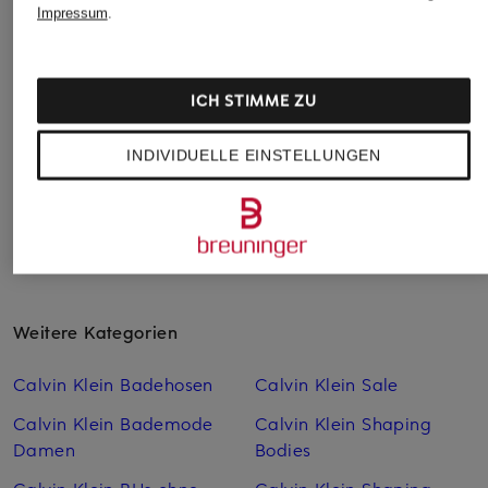
39,95 €
37,99 €
Impressum
.
ICH STIMME ZU
INDIVIDUELLE EINSTELLUNGEN
Weitere Kategorien
Calvin Klein Badehosen
Calvin Klein Sale
Calvin Klein Bademode
Calvin Klein Shaping
Damen
Bodies