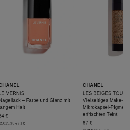
CHANEL
CHANEL
LE VERNIS
LES BEIGES TOUCH
Nagellack – Farbe und Glanz mit
Vielseitiges Make-up 
langem Halt
Mikrokapsel-Pigmente
erfrischten Teint
34 €
67 €
(2.615,38 € / 1 l)