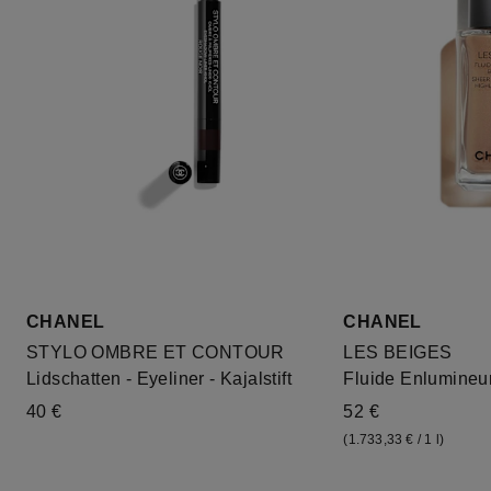
CHANEL
CHANEL
STYLO OMBRE ET CONTOUR
LES BEIGES
Lidschatten - Eyeliner - Kajalstift
Fluide Enlumineu
40 €
52 €
(1.733,33 € / 1 l)