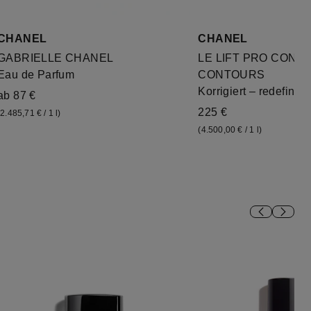
CHANEL
CHANEL
GABRIELLE CHANEL
LE LIFT PRO CONC
Eau de Parfum
CONTOURS
Korrigiert – redefiniert
ab 87 €
225 €
(2.485,71 € / 1 l)
(4.500,00 € / 1 l)