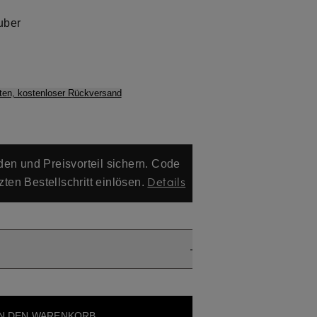
uber
ten, kostenloser Rückversand
en und Preisvorteil sichern. Code
Details
zten Bestellschritt einlösen.
IN DEN WARENKORB