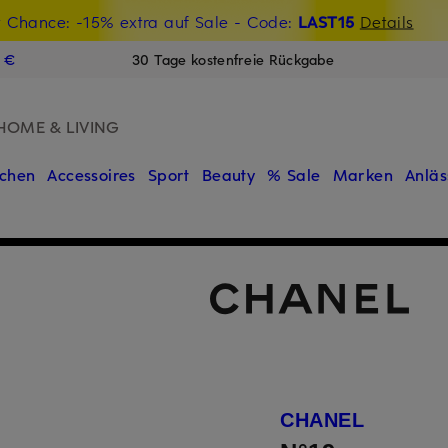
t Chance: -15% extra auf Sale
€-Willkommensgutschein mit Beyond sichern
- Code:
LAST15
Details
N
9 €
30 Tage kostenfreie Rückgabe
HOME & LIVING
chen
Accessoires
Sport
Beauty
% Sale
Marken
Anläs
CHANEL