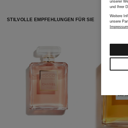
unserer We
und Ihrer 
Weitere In
STILVOLLE EMPFEHLUNGEN FÜR SIE
unsere Par
Impressu