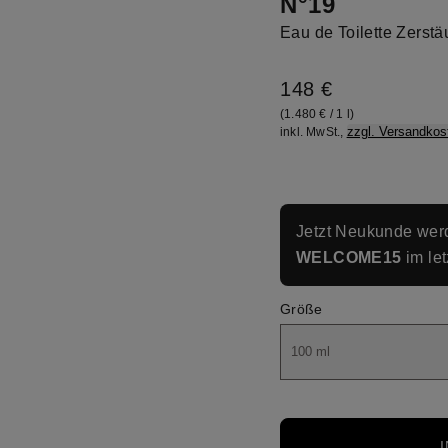
N°19
Eau de Toilette Zerstä
148 €
(1.480 € / 1 l)
zzgl. Versandkos
inkl. MwSt.,
Jetzt Neukunde werd
WELCOME15
im let
Größe
100 ml