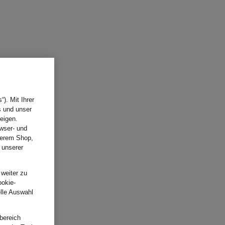
). Mit Ihrer
s und unser
eigen.
wser- und
nserem Shop,
 unserer
.
 weiter zu
ookie-
elle Auswahl
bereich