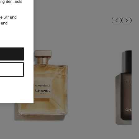
ung der Tools
e wir und
und