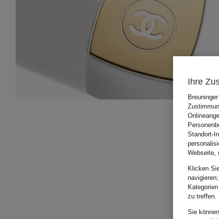
Ihre Zu
Breuninger
Zustimmung
Onlineange
Personenbe
Standort-I
personalis
Webseite, 
Klicken Si
navigieren;
Kategorien
zu treffen.
Sie können