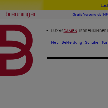
Las
15
ZUM HAUPTINHALT ÜBERSPRINGEN
ZUM SUCHFELD ÜBERSPRINGE
Breuninger
Gratis Versand ab 14
LUXUS
DAMEN
HERREN
KINDER
Neu
Bekleidung
Schuhe
Tas