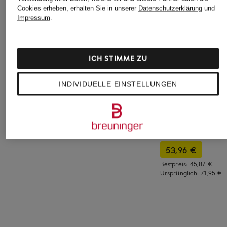
Cookies erheben, erhalten Sie in unserer
Datenschutzerklärung
und
Triangel-BH SENSUAL
Schalen-BH PURE
erlich textil
Impressum
.
SECRETS
LACE
Elisabeth bügellose
74,95 €
78 €
BH große Cups
starker Halt aus Bi
ICH STIMME ZU
Baumwolle -
verstellbare Träger
INDIVIDUELLE EINSTELLUNGEN
Elisabeth bügellose
BH große Cups
starker Halt aus
Polyamid -
verstellbare Träger
53,96 €
Bestpreis:
45,87 €
Ursprünglich:
71,95 €