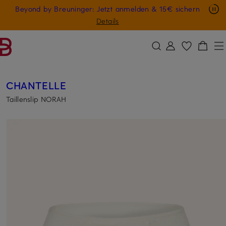
Nur in der App: -10 € auf digitale Geschenkkarten
Beyond by Breuninger: Jetzt anmelden & 15€ sichern
ZUM HAUPTINHALT ÜBERSPRINGEN
ZUM SUCHFELD ÜBERSPRINGE
GESCHENK20
Details
CHANTELLE
Taillenslip NORAH