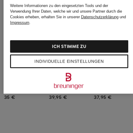
Weitere Informationen zu den eingesetzten Tools und der
Verwendung Ihrer Daten, welche wir und unsere Partner durch die
Cookies erheben, erhalten Sie in unserer
Datenschutzerklärung
und
Impressum
.
ICH STIMME ZU
INDIVIDUELLE EINSTELLUNGEN
FALKE
Triumph
Triumph
Taillenslip DELICATE
Taillenslip BMU
Shape-Slip SHAPE
TOUCH
ILLUSION CURVE
SMART
35 €
39,95 €
37,95 €