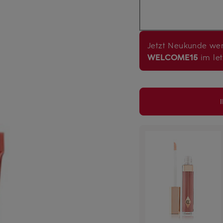
Jetzt Neukunde wer
WELCOME15
im let