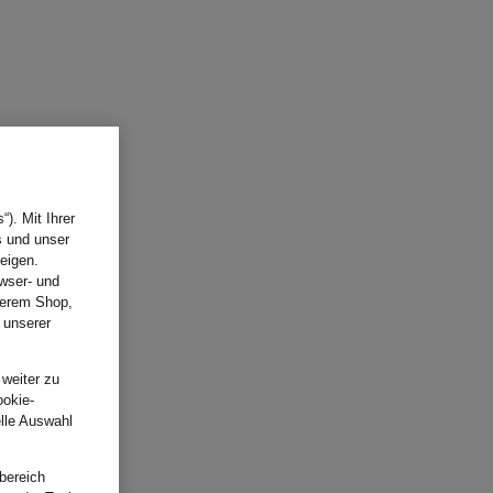
). Mit Ihrer
s und unser
eigen.
wser- und
nserem Shop,
 unserer
.
 weiter zu
ookie-
elle Auswahl
bereich