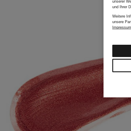
unserer We
und Ihrer 
Weitere In
unsere Par
Impressu