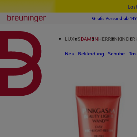
Las
15
ZUM HAUPTINHALT ÜBERSPRINGEN
ZUM SUCHFELD ÜBERSPRINGE
Breuninger
Gratis Versand ab 14
LUXUS
DAMEN
HERREN
KINDER
Neu
Bekleidung
Schuhe
Tas