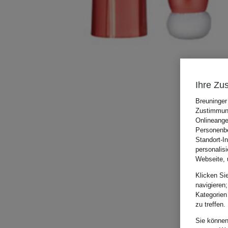
Ihre Zu
Breuninger
Zustimmung
Onlineange
Personenbe
Standort-I
personalis
Webseite, 
Klicken Si
navigieren;
Kategorien
zu treffen.
Sie können