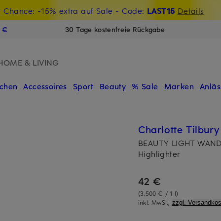
t Chance: -15% extra auf Sale
€-Willkommensgutschein mit Beyond sichern
- Code:
LAST15
Details
N
9 €
30 Tage kostenfreie Rückgabe
HOME & LIVING
chen
Accessoires
Sport
Beauty
% Sale
Marken
Anläs
Charlotte Tilbury
BEAUTY LIGHT WAN
Highlighter
42 €
(3.500 € / 1 l)
inkl. MwSt.,
zzgl. Versandkos