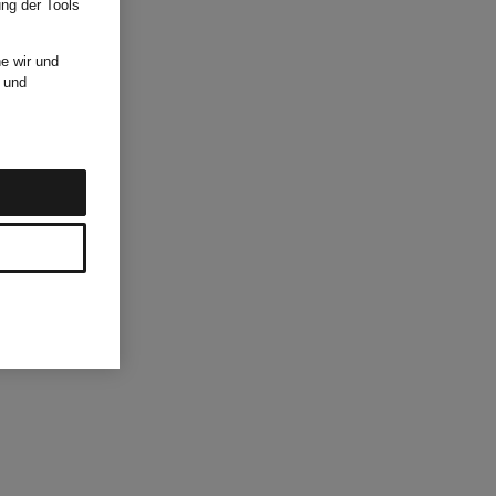
ung der Tools
e wir und
und