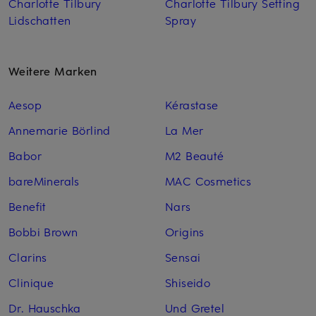
Charlotte Tilbury
Charlotte Tilbury Setting
Lidschatten
Spray
Weitere Marken
Aesop
Kérastase
Annemarie Börlind
La Mer
Babor
M2 Beauté
bareMinerals
MAC Cosmetics
Benefit
Nars
Bobbi Brown
Origins
Clarins
Sensai
Clinique
Shiseido
Dr. Hauschka
Und Gretel