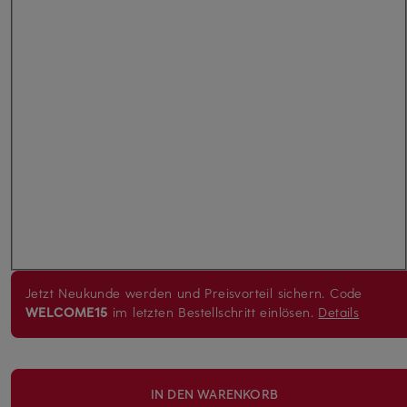
Jetzt Neukunde werden und Preisvorteil sichern. Code
WELCOME15
im letzten Bestellschritt einlösen.
Details
IN DEN WARENKORB