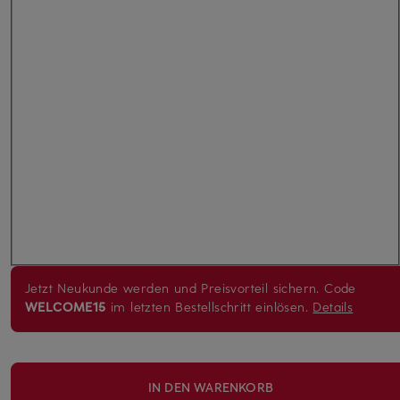
Jetzt Neukunde werden und Preisvorteil sichern. Code
WELCOME15
im letzten Bestellschritt einlösen.
Details
IN DEN WARENKORB