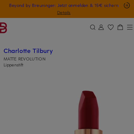
Nur in der App: -10 € auf digitale Geschenkkarten
Beyond by Breuninger: Jetzt anmelden & 15€ sichern
ZUM HAUPTINHALT ÜBERSPRINGEN
ZUM SUCHFELD ÜBERSPRINGE
GESCHENK20
Details
Charlotte Tilbury
MATTE REVOLUTION
Lippenstift