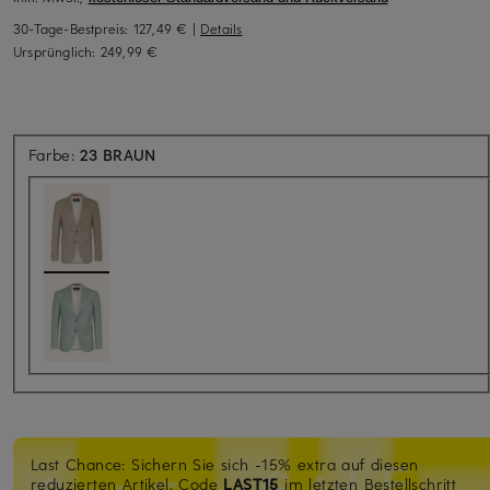
30-Tage-Bestpreis:
127,49 €
|
Details
Ursprünglich:
249,99 €
Farbe:
23 BRAUN
Last Chance: Sichern Sie sich -15% extra auf diesen
reduzierten Artikel. Code
LAST15
im letzten Bestellschritt