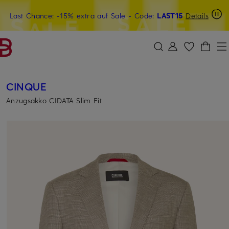
Last Chance: -15% extra auf Sale
15€-Willkommensgutschein mit Beyond sichern
- Code:
LAST15
Details
ZUM HAUPTINHALT ÜBERSPRINGEN
ZUM SUCHFELD ÜBERSPRINGE
CINQUE
Anzugsakko CIDATA Slim Fit