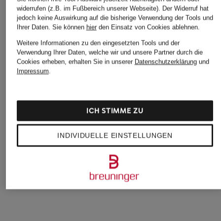
widerrufen (z.B. im Fußbereich unserer Webseite). Der Widerruf hat
jedoch keine Auswirkung auf die bisherige Verwendung der Tools und
Ihrer Daten.
Sie können
hier
den Einsatz von Cookies ablehnen.
Weitere Informationen zu den eingesetzten Tools und der
Verwendung Ihrer Daten, welche wir und unsere Partner durch die
Cookies erheben, erhalten Sie in unserer
Datenschutzerklärung
und
Impressum
.
BALDESSARINI
ROY ROBSON
+Aktionsrabatt
Anzugsakko Extra
Anzugsakko Regula
BOSS
Slim Fit
Fit
Sakko HUTSON
ICH STIMME ZU
ab 399,99 €
ab 279,95 €
Regular Fit
319,99 €
INDIVIDUELLE EINSTELLUNGEN
Bestpreis:
271,99 €
Ursprünglich:
449 €