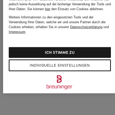
jedoch keine Auswirkung auf die bisherige Verwendung der Tools und
Ihrer Daten.
Sie können
hier
den Einsatz von Cookies ablehnen.
Weitere Informationen zu den eingesetzten Tools und der
Verwendung Ihrer Daten, welche wir und unsere Partner durch die
DIGEL move
DIGEL move
BOSS
Cookies erheben, erhalten Sie in unserer
Datenschutzerklärung
und
Anzugsakko ALLAN
Anzugsakko ALLAN
Anzugsakko
Impressum
.
Slim Fit
Slim Fit
JECKSON Regular F
ab 249,95 €
ab 249,95 €
419 €
ICH STIMME ZU
INDIVIDUELLE EINSTELLUNGEN