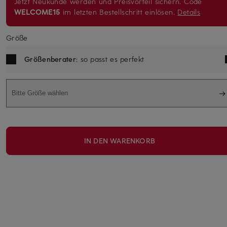
Jetzt Neukunde werden und Preisvorteil sichern. Code
WELCOME15
im letzten Bestellschritt einlösen.
Details
Größe
Größenberater
: so passt es perfekt
Bitte Größe wählen
IN DEN WARENKORB