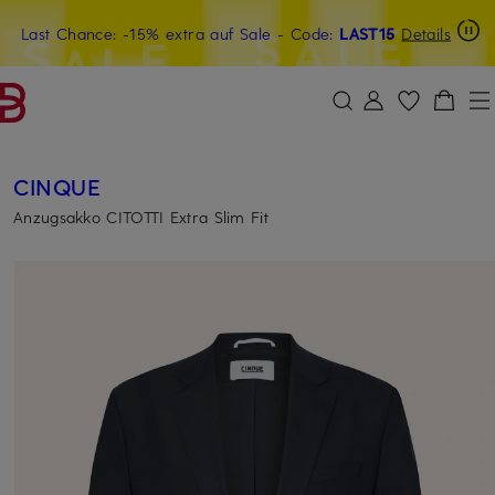
Last Chance: -15% extra auf Sale
15€-Willkommensgutschein mit Beyond sichern
- Code:
LAST15
Details
ZUM HAUPTINHALT ÜBERSPRINGEN
ZUM SUCHFELD ÜBERSPRINGE
CINQUE
Anzugsakko CITOTTI Extra Slim Fit