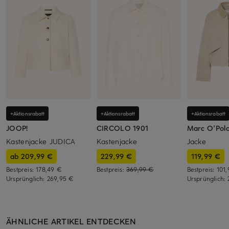
+Aktionsrabatt
+Aktionsrabatt
+Aktionsrabatt
JOOP!
CIRCOLO 1901
Marc O'Pol
Kastenjacke JUDICA
Kastenjacke
Jacke
ab 209,99 €
229,99 €
119,99 €
Bestpreis:
178,49 €
Bestpreis:
369,99 €
Bestpreis:
101
Ursprünglich:
269,95 €
Ursprünglich:
ÄHNLICHE ARTIKEL ENTDECKEN