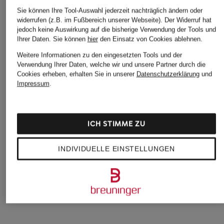
Sie können Ihre Tool-Auswahl jederzeit nachträglich ändern oder
widerrufen (z.B. im Fußbereich unserer Webseite). Der Widerruf hat
jedoch keine Auswirkung auf die bisherige Verwendung der Tools und
Ihrer Daten.
Sie können
hier
den Einsatz von Cookies ablehnen.
Weitere Informationen zu den eingesetzten Tools und der
Verwendung Ihrer Daten, welche wir und unsere Partner durch die
Cookies erheben, erhalten Sie in unserer
Datenschutzerklärung
und
+Aktionsrabatt
+Aktionsrabatt
+Aktionsrabatt
Impressum
.
DOROTHEE
MARC CAIN
MARC CAIN
SCHUMACHER
Blazer
Kastenjacke mit
Fieldjacket
Leinen
ICH STIMME ZU
249,99 €
EMOTIONAL
299,99 €
Bestpreis:
212,49 €
ESSENCE
INDIVIDUELLE EINSTELLUNGEN
Ursprünglich:
399 €
Bestpreis:
254,99 €
449,99 €
Ursprünglich:
379 €
Bestpreis:
382,49 €
Ursprünglich:
595 €