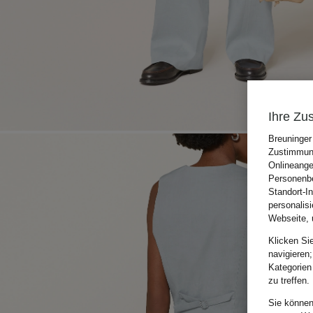
Ihre Zu
Breuninger
Zustimmung
Onlineange
Personenbe
Standort-I
personalis
Webseite, 
Klicken Si
navigieren;
Kategorien
zu treffen.
Sie können