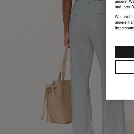
unserer We
und Ihrer 
Weitere In
unsere Par
Impressu