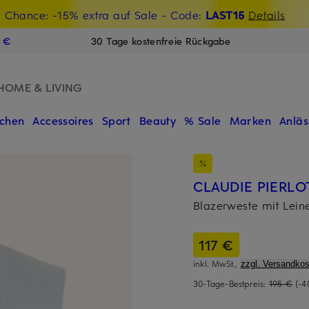
t Chance: -15% extra auf Sale
€-Willkommensgutschein mit Beyond sichern
- Code:
LAST15
Details
N
9 €
30 Tage kostenfreie Rückgabe
HOME & LIVING
chen
Accessoires
Sport
Beauty
% Sale
Marken
Anläs
CLAUDIE PIERLO
Blazerweste mit Lein
117 €
inkl. MwSt.,
zzgl. Versandkos
30-Tage-Bestpreis:
195 €
(-4