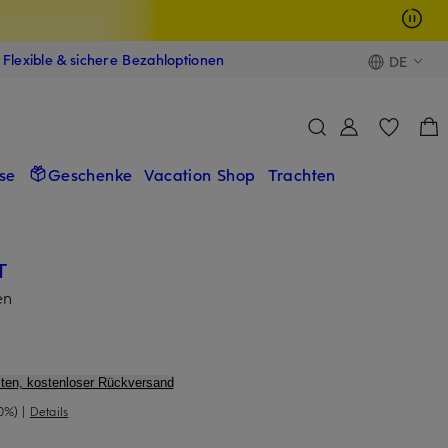
Flexible & sichere Bezahloptionen
DE
se
Geschenke
Vacation Shop
Trachten
T
en
ten, kostenloser Rückversand
0%)
|
Details