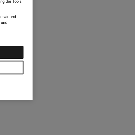
ung der Tools
e wir und
und