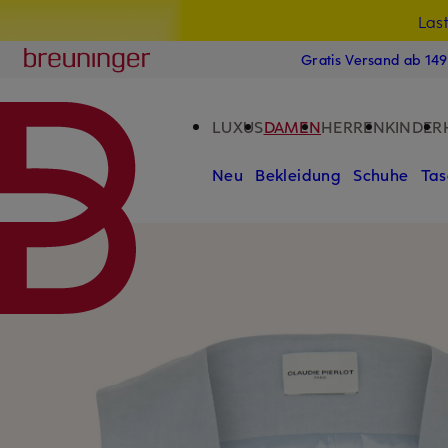
Las
15
ZUM HAUPTINHALT ÜBERSPRINGEN
ZUM SUCHFELD ÜBERSPRINGE
Breuninger
Gratis Versand ab 14
LUXUS
DAMEN
HERREN
KINDER
Neu
Bekleidung
Schuhe
Tas