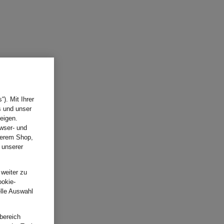
). Mit Ihrer
s und unser
eigen.
wser- und
nserem Shop,
 unserer
.
 weiter zu
ookie-
elle Auswahl
bereich