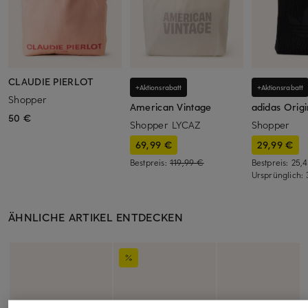
CLAUDIE PIERLOT
+Aktionsrabatt
+Aktionsrabatt
Shopper
American Vintage
adidas Origi
50 €
Shopper LYCAZ
Shopper
69,99 €
29,99 €
Bestpreis:
119,99 €
Bestpreis:
25,
Ursprünglich:
ÄHNLICHE ARTIKEL ENTDECKEN