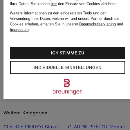
Ihrer Daten.
Sie können
hier
den Einsatz von Cookies ablehnen.
TUMI
TUMI
+Aktionsrabatt
Weitere Informationen zu den eingesetzten Tools und der
Shopper VOYAGEUR
VOYAGEUR Shoppe
Verwendung Ihrer Daten, welche wir und unsere Partner durch die
LIEBESKIND
JUST IN CASE®
JUST IN CASE
Cookies erheben, erhalten Sie in unserer
Datenschutzerklärung
und
Shopper CLOUD II
Impressum
.
MEDIUM mit Pouch
160 €
MEDIUM
120 €
239,20 €
ICH STIMME ZU
Bestpreis:
203,32 €
Ursprünglich:
299 €
INDIVIDUELLE EINSTELLUNGEN
Weitere Kategorien
CLAUDIE PIERLOT Blazer
CLAUDIE PIERLOT Mantel