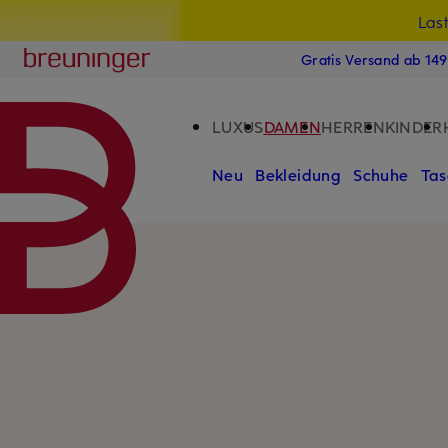
Las
15
ZUM HAUPTINHALT ÜBERSPRINGEN
ZUM SUCHFELD ÜBERSPRINGE
Breuninger
Gratis Versand ab 14
LUXUS
DAMEN
HERREN
KINDER
Neu
Bekleidung
Schuhe
Tas