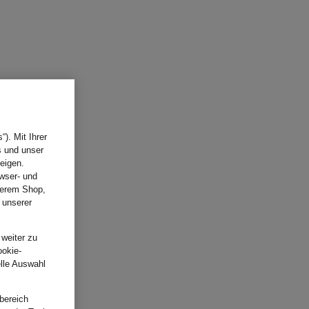
). Mit Ihrer
s und unser
eigen.
wser- und
nserem Shop,
 unserer
.
 weiter zu
ookie-
elle Auswahl
bereich