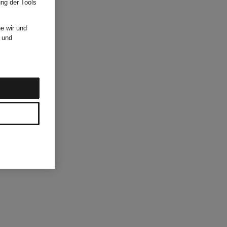
ung der Tools
e wir und
und