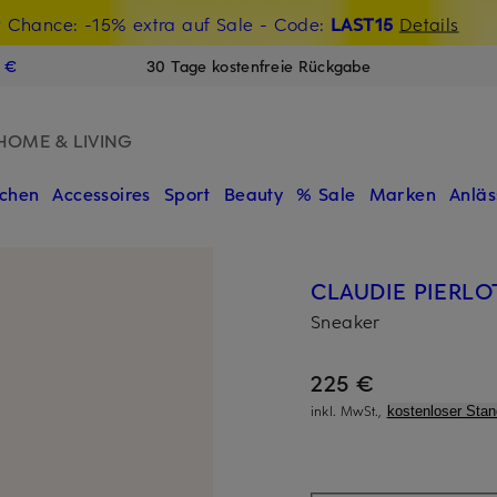
t Chance: -15% extra auf Sale
€-Willkommensgutschein mit Beyond sichern
- Code:
LAST15
Details
N
9 €
30 Tage kostenfreie Rückgabe
HOME & LIVING
chen
Accessoires
Sport
Beauty
% Sale
Marken
Anläs
CLAUDIE PIERLO
Sneaker
225 €
inkl. MwSt.,
kostenloser Sta