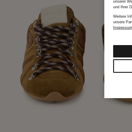
unserer We
und Ihrer 
Weitere In
unsere Par
Impressu