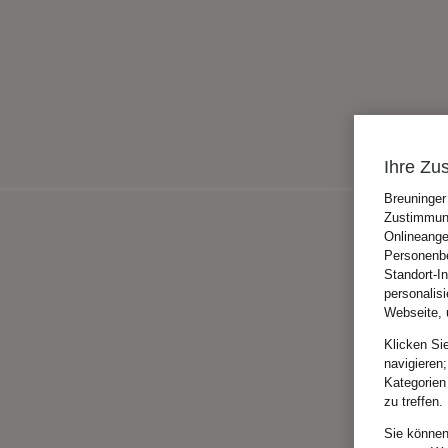
Ihre Zu
Breuninger
Zustimmung
Onlineange
Personenbe
Standort-I
personalis
Webseite, 
Klicken Si
navigieren;
Kategorien
zu treffen.
Sie können