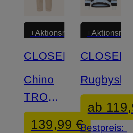
+Aktionsrabatt
+Aktionsraba
CLOSED
CLOSED
Zertifiziert
Zertifiziert
Chino
Rugbyshir
TROPEA
ab 119,
Regular
139,99 €
Bestpreis:
Fit