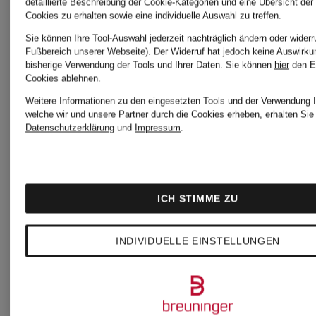
detaillierte Beschreibung der Cookie-Kategorien und eine Übersicht der
+Aktionsrabatt
+Aktionsraba
Cookies zu erhalten sowie eine individuelle Auswahl zu treffen.
Sie können Ihre Tool-Auswahl jederzeit nachträglich ändern oder widerr
Fußbereich unserer Webseite). Der Widerruf hat jedoch keine Auswirku
CLOSED
CLOSED
bisherige Verwendung der Tools und Ihrer Daten.
Sie können
hier
den E
Zertifiziert
Zertifiziert
Cookies ablehnen.
Weitere Informationen zu den eingesetzten Tools und der Verwendung I
Skinny
Wide
welche wir und unsere Partner durch die Cookies erheben, erhalten Sie 
Datenschutzerklärung
und
Impressum
.
Jeans
Leg
BAKER
Jeans
ICH STIMME ZU
139,99 €
139,99
GILLAN
INDIVIDUELLE EINSTELLUNGEN
Bestpreis:
Bestpreis:
250 €
135,99 €