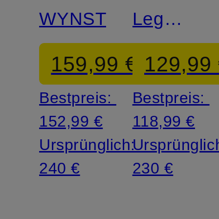
WYNSTON
Leg
Jeans
159,99 €
129,99
GILLAN
Bestpreis:
Bestpreis:
152,99 €
118,99 €
Ursprünglich:
Ursprünglic
240 €
230 €