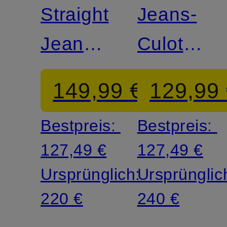
Straight
Jeans-
Jeans
Culotte
MILO
WERA
149,99 €
129,99
Bestpreis:
Bestpreis:
127,49 €
127,49 €
Ursprünglich:
Ursprünglic
220 €
240 €