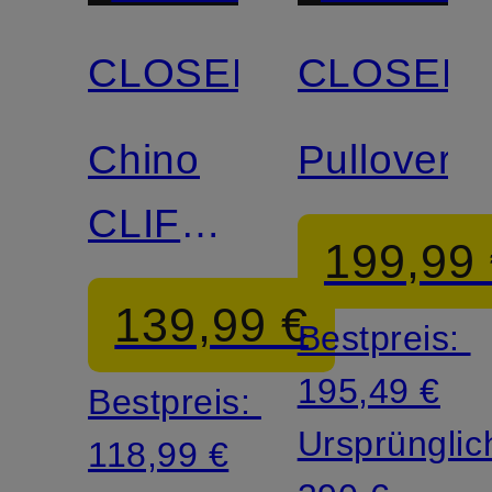
CLOSED
CLOSED
Zertifiziert
Zertifiziert
Chino
Pullover
CLIFTON
199,99
Slim Fit
139,99 €
Bestpreis:
195,49 €
Bestpreis:
Ursprünglic
118,99 €