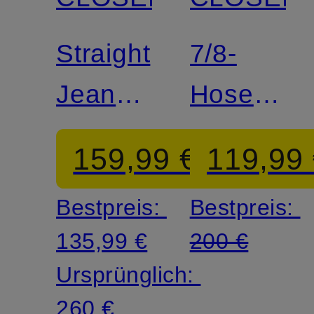
Zertifiziert
Zertifiziert
Straight
7/8-
Jeans
Hose
MILO
MILO
159,99 €
119,99
Bestpreis:
Bestpreis:
135,99 €
200 €
Ursprünglich:
260 €