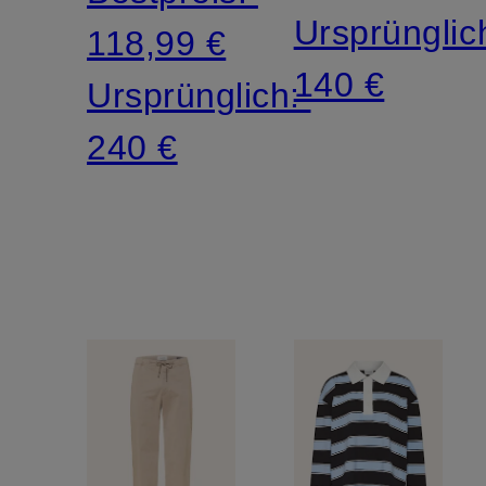
Ursprünglic
118,99 €
140 €
Ursprünglich:
240 €