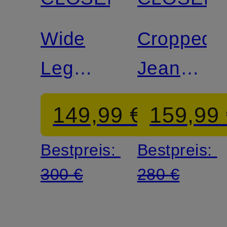
Zertifiziert
Zertifiziert
Wide
Cropped
Leg
Jeans
Jeans
STOVER-
149,99 €
159,99
GILLAN
X
Bestpreis:
Bestpreis:
300 €
280 €