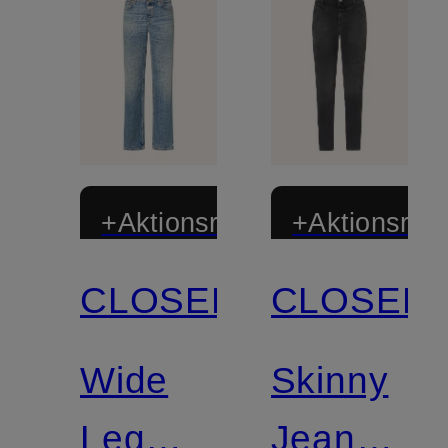
+Aktionsrabatt
+Aktionsraba
CLOSED
CLOSED
Zertifiziert
Zertifiziert
Wide
Skinny
Leg
Jeans