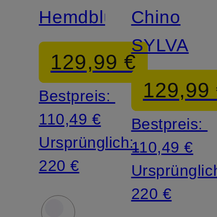
Hemdbluse
Chino
SYLVA
129,99 €
129,99
Bestpreis:
110,49 €
Bestpreis:
Ursprünglich:
110,49 €
220 €
Ursprünglic
220 €