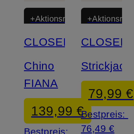
+Aktionsrabatt
+Aktionsraba
CLOSED
CLOSED
Zertifiziert
Zertifiziert
Chino
Strickjack
FIANA
79,99 €
139,99 €
Bestpreis:
76,49 €
Bestpreis: