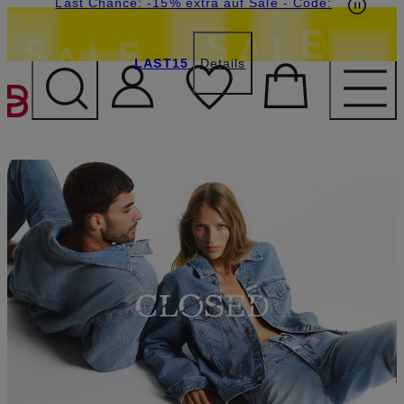
15€-Willkommensgutschein mit Beyond sichern
Last Chance: -15% extra auf Sale
- Code:
LAST15
Details
ZUM HAUPTINHALT ÜBE