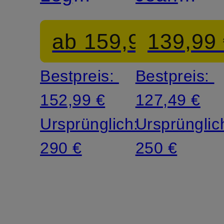
Jeans
SKINNY
ab 159,99 €
139,99
GILLAN
PUSHER
Bestpreis:
Bestpreis:
152,99 €
127,49 €
Ursprünglich:
Ursprünglic
290 €
250 €