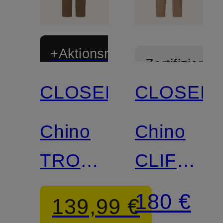
+Aktionsrabatt
Zertifiziert
CLOSED
CLOSED
Zertifiziert
Chino
Chino
TROPEA
CLIFTON
Regular
TRUE
180 €
139,99 €
Fit
Regular