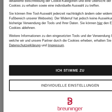
detaillierte Beschreibung der Cookie-Kategorien und eine Übersicht der
Leinenhose
Leinenho
Cookies zu erhalten sowie eine individuelle Auswahl zu treffen.
Sie können Ihre Tool-Auswahl jederzeit nachträglich ändern oder widerr
BLOMBERG
VIGO
Fußbereich unserer Webseite). Der Widerruf hat jedoch keine Auswirku
bisherige Verwendung der Tools und Ihrer Daten.
Sie können
hier
den E
Cookies ablehnen.
Relaxed
TAPERE
Weitere Informationen zu den eingesetzten Tools und der Verwendung I
169,99 €
159,99
welche wir und unsere Partner durch die Cookies erheben, erhalten Sie 
Datenschutzerklärung
und
Impressum
.
Fit
im
Bestpreis:
Bestpreis:
Jogging-
144,49 €
152,99 €
ICH STIMME ZU
Stil
Ursprünglich:
Ursprünglic
INDIVIDUELLE EINSTELLUNGEN
Regular
240 €
220 €
Fit