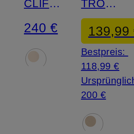
CLIFTON
TROPEA
Slim FIt
Regular
240 €
139,99
Fit
Bestpreis:
118,99 €
Ursprünglic
200 €