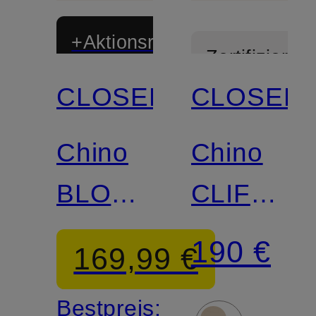
+Aktionsrabatt
Zertifiziert
CLOSED
CLOSED
Zertifiziert
Chino
Chino
BLOMBERG
CLIFTON
Straight
TRUE
190 €
169,99 €
Fit
Regular
Bestpreis: