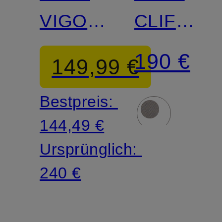
VIGO
CLIFTON
Regular
TRUE
190 €
149,99 €
Fit
Regular
Bestpreis:
Fit
144,49 €
Ursprünglich:
240 €