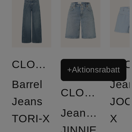
CLOSED
+Aktionsrabatt
Barrel
Jea
CLOSED
Jeans
JOC
Jeansshorts
TORI-X
X
JINNIE