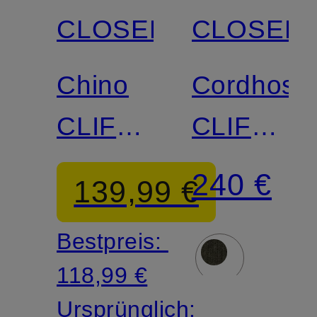
CLOSED
CLOSED
Zertifiziert
Zertifiziert
Chino
Cordhose
CLIFTON
CLIFTON
Slim Fit
Slim FIt
240 €
139,99 €
Bestpreis:
118,99 €
Ursprünglich: