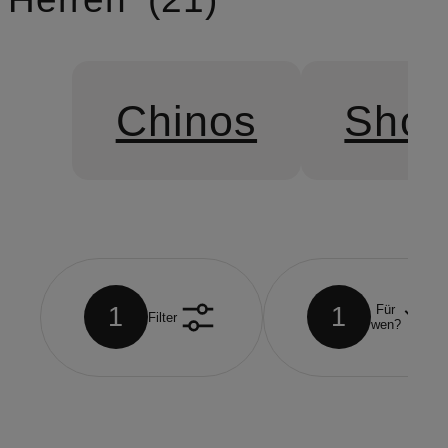
Chinos
Shor
1
1
Für
Filter
wen?