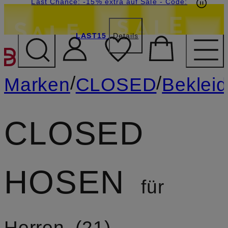
15€-Willkommensgutschein mit Beyond sichern
Last Chance: -15% extra auf Sale
- Code:
LAST15
Details
ZUM HAUPTINHALT ÜBE
/
/
Marken
CLOSED
Beklei
CLOSED
HOSEN
für
Herren
21