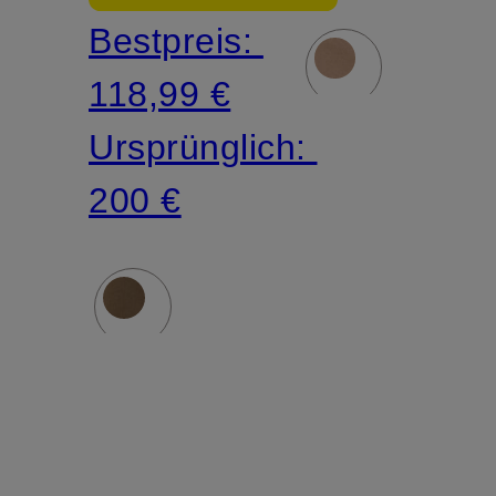
Bestpreis:
Fit
118,99 €
Ursprünglich:
200 €