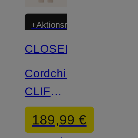
+Aktionsrabatt
CLOSED
Zertifiziert
Cordchino
CLIFTON
TRUE
189,99 €
Regular