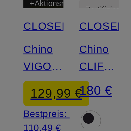
+Aktionsrabatt
Zertifiziert
CLOSED
CLOSED
Zertifiziert
Chino
Chino
VIGO
CLIFTON
Regular
TRUE
180 €
129,99 €
Fit
Regular
Bestpreis:
Fit
110,49 €