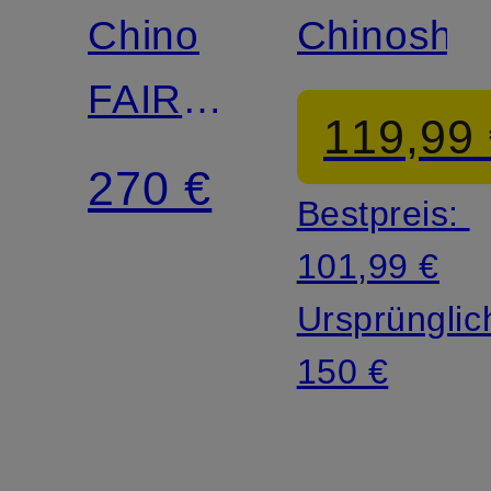
Chino
Chinoshor
FAIRPORT
119,99
Relaxed
270 €
Bestpreis:
Fit
101,99 €
Ursprünglic
150 €