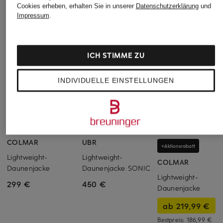
Cookies erheben, erhalten Sie in unserer
Datenschutzerklärung
und
Impressum
.
ICH STIMME ZU
INDIVIDUELLE EINSTELLUNGEN
COLMAR
UBR
+Aktionsrabatt
Lightweight-
Lightweight-
COLMAR
Daunenjacke
Daunenjacke SONIC
Lightweight-
299 €
450 €
Daunenjacke
ab 219,99 €
Bestpreis:
186,99 €