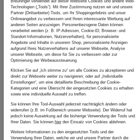
Breuninger verwendet auf dieser Webseite Cookies und andere Web-
Bestpreis:
169,99 €
Bestpreis:
186
Technologien („Tools“). Mit Ihrer Zustimmung nutzen wir und unsere
Ursprünglich:
319,99 €
Ursprünglich:
Partner (Drittanbieter) Tools, um Ihr Shoppingerlebnis und unser
Onlineangebot zu verbessern und Ihnen interessante Werbung auf
anderen Seiten anzuzeigen. Personenbezogene Daten können
verarbeitet werden (z. B. IP-Adressen, Cookie-ID, Browser- und
Standort-Informationen, Nutzerverhalten), für personalisierte
ÄHNLICHE ARTIKEL ENTDECKEN
Angebote und Inhalte in unserem Shop, personalisierte Anzeigen
aufgrund Ihres Nutzerverhaltens auf unserer Webseite, Analyse
unserer Webseite, um diese für Sie zu verbessern oder zur
Optimierung der Werbeaussteuerung.
Klicken Sie auf „Ich stimme zu“ um alle Cookies zu akzeptieren und
direkt zur Webseite weiter zu navigieren; oder auf „Individuelle
Einstellungen“, um eine detaillierte Beschreibung der Cookie-
Kategorien und eine Übersicht der eingesetzten Cookies zu erhalten
sowie eine individuelle Auswahl zu treffen.
Sie können Ihre Tool-Auswahl jederzeit nachträglich ändern oder
widerrufen (z.B. im Fußbereich unserer Webseite). Der Widerruf hat
jedoch keine Auswirkung auf die bisherige Verwendung der Tools und
Ihrer Daten.
Sie können
hier
den Einsatz von Cookies ablehnen.
Weitere Informationen zu den eingesetzten Tools und der
Verwendung Ihrer Daten, welche wir und unsere Partner durch die