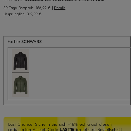
30-Tage-Bestpreis:
186,99 €
|
Details
Ursprünglich:
319,99 €
Farbe:
SCHWARZ
Last Chance: Sichern Sie sich -15% extra auf diesen
reduzierten Artikel. Code
LAST15
im letzten Bestellschritt