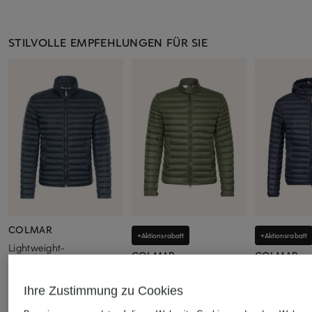
STILVOLLE EMPFEHLUNGEN FÜR SIE
COLMAR
+Aktionsrabatt
+Aktionsrabatt
Lightweight-
COLMAR
COLMAR
Daunenjacke
Lightweight-
Lightweight-
299 €
Daunenjacke
Daunenjack
Ihre Zustimmung zu Cookies
179,99 €
ab 219,99 