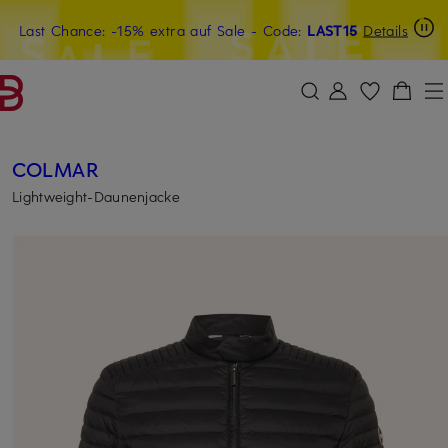
Last Chance: -15% extra auf Sale
15€-Willkommensgutschein mit Beyond sichern
- Code:
LAST15
Details
ZUM HAUPTINHALT ÜBERSPRINGEN
ZUM SUCHFELD ÜBERSPRINGE
COLMAR
Lightweight-Daunenjacke