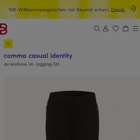
Last Chance: -15% extra auf Sale
15€-Willkommensgutschein mit Beyond sichern
LAST15
Details
ZUM HAUPTINHALT ÜBERSPRINGEN
ZUM SUCHFELD ÜBERSPRINGE
comma casual identity
Jerseyhose im Jogging-Stil