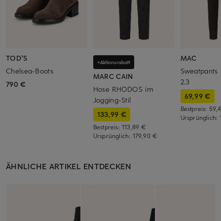
TOD'S
MAC
+Aktionsrabatt
Chelsea-Boots
Sweatpant
MARC CAIN
2.3
790 €
Hose RHODOS im
69,99 €
Jogging-Stil
Bestpreis:
59,
133,99 €
Ursprünglich:
Bestpreis:
113,89 €
Ursprünglich:
179,90 €
ÄHNLICHE ARTIKEL ENTDECKEN