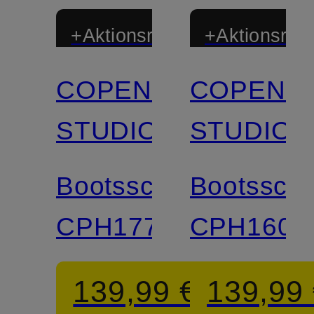
+Aktionsrabatt
+Aktionsraba
COPENHAGEN
COPENH
STUDIOS
STUDIOS
Bootsschuhe
Bootssch
CPH177
CPH160
139,99 €
139,99