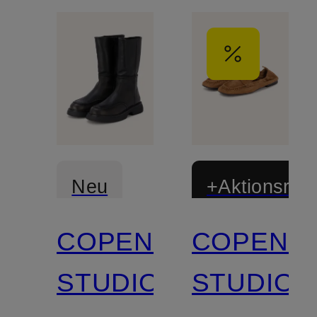
Neu
+Aktionsraba
COPENHAGEN
COPENH
STUDIOS
STUDIOS