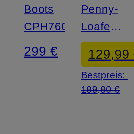
Boots
Penny-
CPH760
Loafer
CPH885
299 €
129,99
Bestpreis:
199,90 €