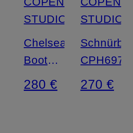
COPENHAGEN
COPENH
STUDIOS
STUDIOS
Chelsea-
Schnürbo
Boots
CPH697
CPH950
280 €
270 €