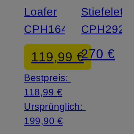
Loafer
Stiefelett
CPH164
CPH292
270 €
119,99 €
Bestpreis:
118,99 €
Ursprünglich:
199,90 €