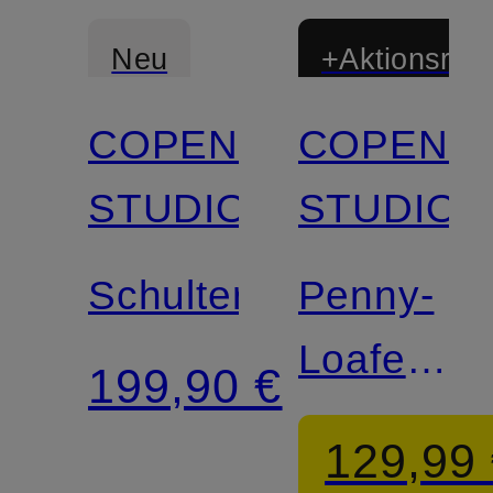
Neu
+Aktionsraba
COPENHAGEN
COPENH
STUDIOS
STUDIOS
Schultertasche
Penny-
Loafer
199,90 €
CPH885
129,99