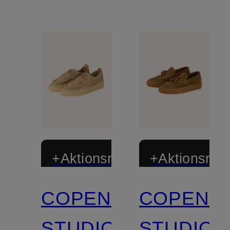
+Aktionsrabatt
+Aktionsraba
COPENHAGEN
COPENH
STUDIOS
STUDIOS