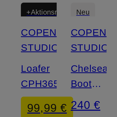
+Aktionsrabatt
Neu
COPENHAGEN
COPENH
STUDIOS
STUDIOS
Loafer
Chelsea-
CPH365
Boots
CPH301
240 €
99,99 €