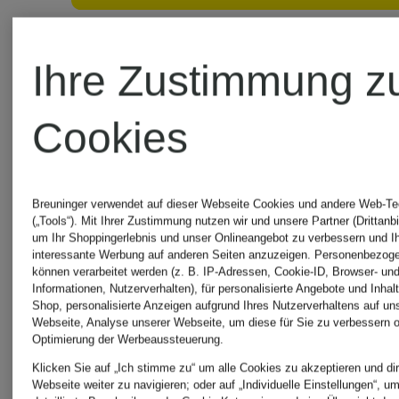
Bestpreis:
Bestpreis:
Ihre Zustimmung z
118,99 €
118,99 €
Ursprünglich:
Ursprünglic
Cookies
200 €
199,90 €
Breuninger verwendet auf dieser Webseite Cookies und andere Web-Te
(„Tools“). Mit Ihrer Zustimmung nutzen wir und unsere Partner (Drittanbi
um Ihr Shoppingerlebnis und unser Onlineangebot zu verbessern und I
interessante Werbung auf anderen Seiten anzuzeigen. Personenbezog
können verarbeitet werden (z. B. IP-Adressen, Cookie-ID, Browser- und
Informationen, Nutzerverhalten), für personalisierte Angebote und Inhal
Shop, personalisierte Anzeigen aufgrund Ihres Nutzerverhaltens auf un
Webseite, Analyse unserer Webseite, um diese für Sie zu verbessern o
Optimierung der Werbeaussteuerung.
Klicken Sie auf „Ich stimme zu“ um alle Cookies zu akzeptieren und dir
Webseite weiter zu navigieren; oder auf „Individuelle Einstellungen“, u