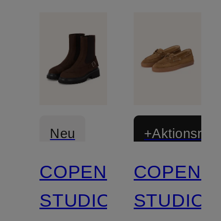
Neu
+Aktionsraba
COPENHAGEN
COPENH
STUDIOS
STUDIOS