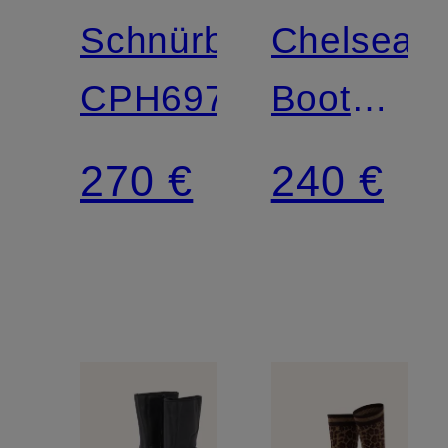
Schnürboots
Chelsea-
CPH697
Boots
CPH301
270 €
240 €