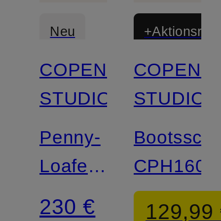
Neu
+Aktionsraba
COPENHAGEN
COPENH
STUDIOS
STUDIOS
Penny-
Bootssch
Loafer
CPH160
CPH848
230 €
129,99