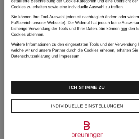
detaillierte Beschreibung der Cookie-Kategorien und eine Übersicht der
Cookies zu erhalten sowie eine individuelle Auswahl zu treffen.
Sie können Ihre Tool-Auswahl jederzeit nachträglich ändern oder widerr
Fußbereich unserer Webseite). Der Widerruf hat jedoch keine Auswirku
bisherige Verwendung der Tools und Ihrer Daten.
Sie können
hier
den E
Cookies ablehnen.
Weitere Informationen zu den eingesetzten Tools und der Verwendung I
welche wir und unsere Partner durch die Cookies erheben, erhalten Sie 
Datenschutzerklärung
und
Impressum
.
+Aktionsrabatt
+Aktionsraba
ICH STIMME ZU
COPENHAGEN
COPENH
INDIVIDUELLE EINSTELLUNGEN
STUDIOS
STUDIOS