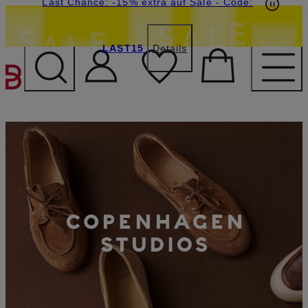
15€-Willkommensgutschein mit Beyond sichern
Last Chance: -15% extra auf Sale
- Code:
LAST15
Details
ZUM HAUPTINHALT ÜBE