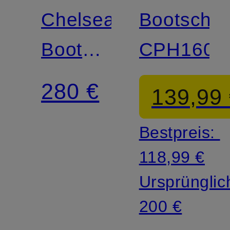
Chelsea-
Bootschu
Boots
CPH160
CPH950
280 €
139,99
Bestpreis:
118,99 €
Ursprünglic
200 €