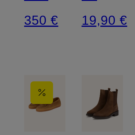
CPH951
Glitzergar
350 €
19,90 €