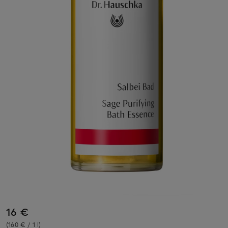
16 €
(160 € / 1 l)