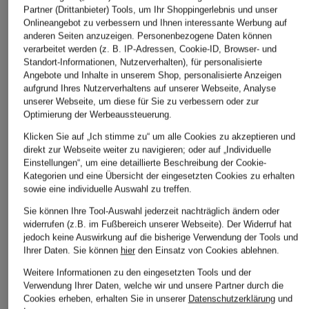
(7.270,91 € / 1 
Partner (Drittanbieter) Tools, um Ihr Shoppingerlebnis und unser
Bestpreis:
42,
Onlineangebot zu verbessern und Ihnen interessante Werbung auf
Ursprünglich:
anderen Seiten anzuzeigen. Personenbezogene Daten können
verarbeitet werden (z. B. IP-Adressen, Cookie-ID, Browser- und
Standort-Informationen, Nutzerverhalten), für personalisierte
LIEBEVOLL KURATIERTE ARTIKEL
Angebote und Inhalte in unserem Shop, personalisierte Anzeigen
aufgrund Ihres Nutzerverhaltens auf unserer Webseite, Analyse
unserer Webseite, um diese für Sie zu verbessern oder zur
Optimierung der Werbeaussteuerung.
Klicken Sie auf „Ich stimme zu“ um alle Cookies zu akzeptieren und
direkt zur Webseite weiter zu navigieren; oder auf „Individuelle
Einstellungen“, um eine detaillierte Beschreibung der Cookie-
Kategorien und eine Übersicht der eingesetzten Cookies zu erhalten
sowie eine individuelle Auswahl zu treffen.
Sie können Ihre Tool-Auswahl jederzeit nachträglich ändern oder
widerrufen (z.B. im Fußbereich unserer Webseite). Der Widerruf hat
jedoch keine Auswirkung auf die bisherige Verwendung der Tools und
Ihrer Daten.
Sie können
hier
den Einsatz von Cookies ablehnen.
THOO
THOO
Gritti
RUBY RED
EMPATHY
DECIMO
Weitere Informationen zu den eingesetzten Tools und der
Verwendung Ihrer Daten, welche wir und unsere Partner durch die
Eau de Parfum
Eau de Parfum
Eau de Par
Cookies erheben, erhalten Sie in unserer
Datenschutzerklärung
und
250 €
220 €
195 €