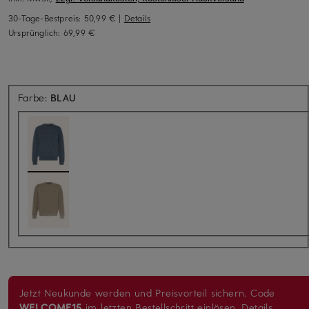
30-Tage-Bestpreis:
50,99 €
|
Details
Ursprünglich:
69,99 €
Farbe:
BLAU
Jetzt Neukunde werden und Preisvorteil sichern. Code
WELCOME15
im letzten Bestellschritt einlösen.
Details