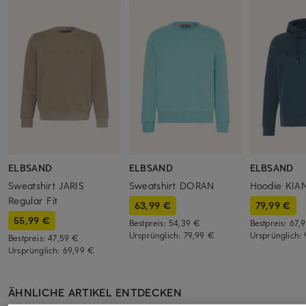
ELBSAND
ELBSAND
ELBSAND
Sweatshirt JARIS
Sweatshirt DORAN
Hoodie KIA
Regular Fit
63,99 €
79,99 €
55,99 €
Bestpreis:
54,39 €
Bestpreis:
67,
Ursprünglich:
79,99 €
Ursprünglich:
Bestpreis:
47,59 €
Ursprünglich:
69,99 €
ÄHNLICHE ARTIKEL ENTDECKEN