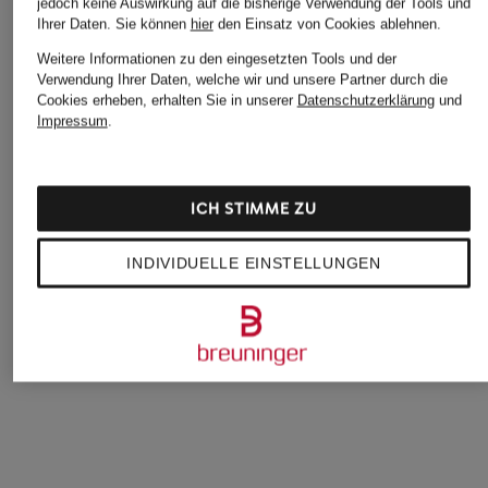
jedoch keine Auswirkung auf die bisherige Verwendung der Tools und
Ihrer Daten.
Sie können
hier
den Einsatz von Cookies ablehnen.
Weitere Informationen zu den eingesetzten Tools und der
Verwendung Ihrer Daten, welche wir und unsere Partner durch die
Cookies erheben, erhalten Sie in unserer
Datenschutzerklärung
und
Impressum
.
Marc O'Polo
ALLSAINTS
ELBSAND
Sweatshirt
Sweatshirt XANDER
Sweatshirt JANNIK
ICH STIMME ZU
125 €
59,99 €
49,99 €
Bestpreis:
42,49 €
INDIVIDUELLE EINSTELLUNGEN
Ursprünglich:
99,95 €