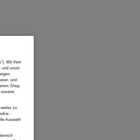
). Mit Ihrer
s und unser
eigen.
wser- und
nserem Shop,
 unserer
.
 weiter zu
ookie-
elle Auswahl
bereich