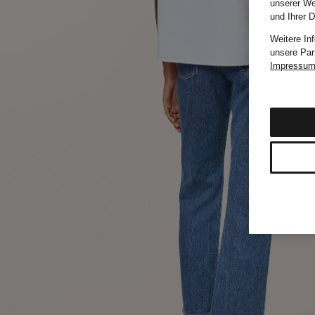
unserer We
und Ihrer 
Weitere In
unsere Par
Impressu