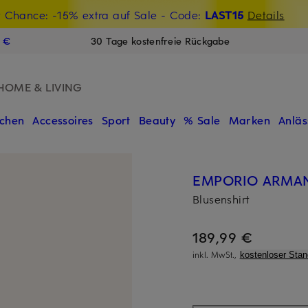
t Chance: -15% extra auf Sale
€-Willkommensgutschein mit Beyond sichern
- Code:
LAST15
Details
N
9 €
30 Tage kostenfreie Rückgabe
HOME & LIVING
chen
Accessoires
Sport
Beauty
% Sale
Marken
Anläs
EMPORIO ARMA
Blusenshirt
189,99 €
inkl. MwSt.,
kostenloser Sta