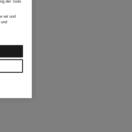
ung der Tools
e wir und
und