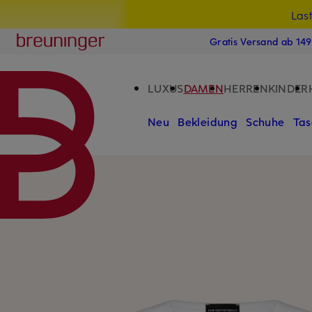
Las
15
ZUM HAUPTINHALT ÜBERSPRINGEN
ZUM SUCHFELD ÜBERSPRINGE
Breuninger
Gratis Versand ab 14
LUXUS
DAMEN
HERREN
KINDER
Neu
Bekleidung
Schuhe
Tas