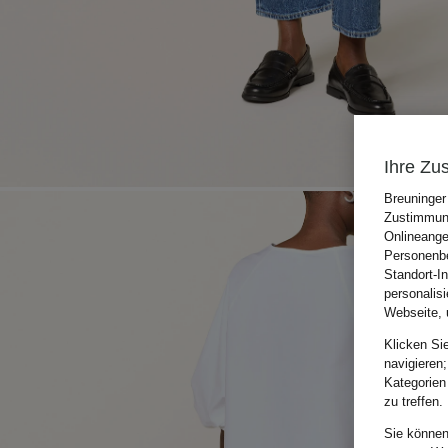
Ihre Zu
Breuninger
Zustimmung
Onlineange
Personenbe
Standort-I
personalis
Webseite, 
Klicken Si
navigieren;
Kategorien
zu treffen.
Sie können