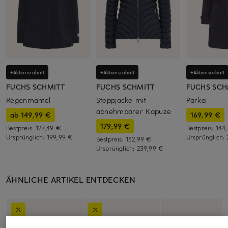
+Aktionsrabatt
+Aktionsrabatt
+Aktionsrabatt
FUCHS SCHMITT
FUCHS SCHMITT
FUCHS SCH
Regenmantel
Steppjacke mit
Parka
abnehmbarer Kapuze
ab 149,99 €
169,99 €
179,99 €
Bestpreis:
127,49 €
Bestpreis:
144
Ursprünglich:
199,99 €
Ursprünglich:
Bestpreis:
152,99 €
Ursprünglich:
239,99 €
ÄHNLICHE ARTIKEL ENTDECKEN