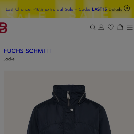
Last Chance: -15% extra auf Sale
15€-Willkommensgutschein mit Beyond sichern
- Code:
LAST15
Details
ZUM HAUPTINHALT ÜBERSPRINGEN
ZUM SUCHFELD ÜBERSPRINGE
FUCHS SCHMITT
Jacke