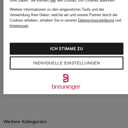
Ihrer Daten.
Sie können
hier
den Einsatz von Cookies ablehnen.
Weitere Informationen zu den eingesetzten Tools und der
Verwendung Ihrer Daten, welche wir und unsere Partner durch die
BELSTAFF
Cookies erheben, erhalten Sie in unserer
Datenschutzerklärung
und
+Aktionsrabatt
+Aktionsrabatt
Impressum
.
Fieldjacket
TOMMY HILFIGER
ICONS CINZIA
BURGHLEY
ROCCA
Daunenjacke
391,99 €
Cabanjacke
ICH STIMME ZU
149,99 €
229,99 €
Bestpreis:
127,49 €
Ursprünglich:
299,90 €
INDIVIDUELLE EINSTELLUNGEN
Bestpreis:
195,49 €
Ursprünglich:
449,99 €
Weitere Kategorien