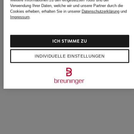
Verwendung Ihrer Daten, welche wir und unsere Partner durch die
Cookies erheben, erhalten Sie in unserer
Datenschutzerklärung
und
Impressum
.
don't waste culture
+Aktionsrabatt
+Aktionsrabatt
T-Shirt CLEO
ICH STIMME ZU
PEGADOR
don't waste culture
59,99 €
Oversized-Shirt
T-Shirt AZEMARI
INDIVIDUELLE EINSTELLUNGEN
FROMBORK
49,99 €
29,99 €
Bestpreis:
75 €
Bestpreis:
25,49 €
Ursprünglich:
39,95 €