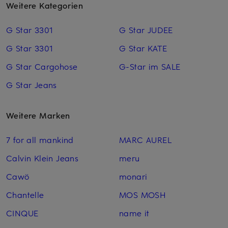
Weitere Kategorien
G Star 3301
G Star JUDEE
G Star 3301
G Star KATE
G Star Cargohose
G-Star im SALE
G Star Jeans
Weitere Marken
7 for all mankind
MARC AUREL
Calvin Klein Jeans
meru
Cawö
monari
Chantelle
MOS MOSH
CINQUE
name it