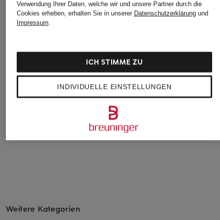
Verwendung Ihrer Daten, welche wir und unsere Partner durch die
Cookies erheben, erhalten Sie in unserer
Datenschutzerklärung
und
Impressum
.
G-Star
+Aktionsrabatt
+Aktionsrabatt
Jeans-Bermudas
OPUS PANTS
mavi
ICH STIMME ZU
69,99 €
Jeansshorts MARI
Jeans-Bermudas
AKIRA
Bestpreis:
99,95 €
51,99 €
INDIVIDUELLE EINSTELLUNGEN
47,99 €
Bestpreis:
79,99 €
Bestpreis:
40,79 €
Ursprünglich:
69,95 €
Weitere Kategorien