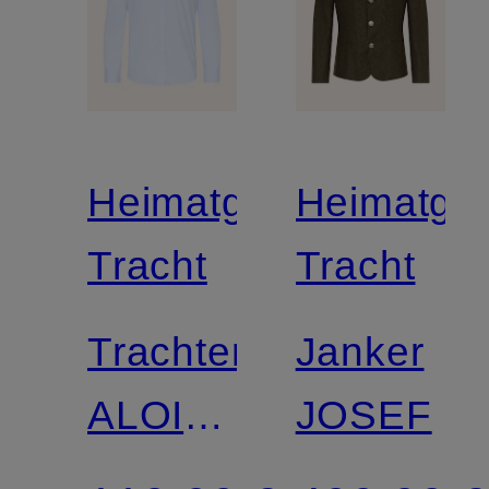
Heimatglück
Heimatglü
Tracht
Tracht
Trachtenhemd
Janker
ALOIS
JOSEF
Regular