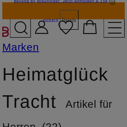
Beyond by Breuninger: Jetzt anmelden & 15€
Geschenkkarten
GESCHENK20
sichern
Details
ZUM HAUPTINHALT ÜBE
Marken
Heimatglück
Tracht
Artikel für
Herren
22