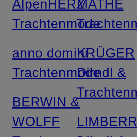
AlpenHERZ
MATHE
Trachtenmode
Trachten
anno domini
KRÜGER
Trachtenmode
Dirndl &
Trachten
BERWIN &
WOLFF
LIMBER