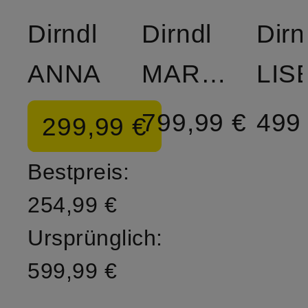
Dirndl
Dirndl
Dirn
ANNA
MARLENE
799,99 €
499
299,99 €
Bestpreis:
254,99 €
Ursprünglich:
599,99 €