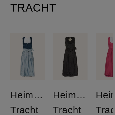
TRACHT
Heimatglück
Heimatglück
Hei
Tracht
Tracht
Trac