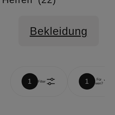
Bekleidung
1
1
Für
Filter
wen?