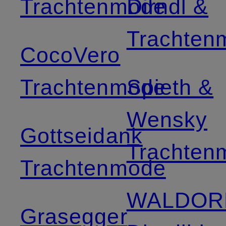
Trachtenmode
Dirndl &
Trachten
CocoVero
Trachtenmode
Spieth &
Wensky
Gottseidank
Trachten
Trachtenmode
WALDOR
Grasegger