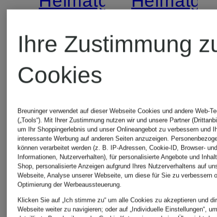
Heimatglück
Heimatglü
Tracht
Tracht
Ihre Zustimmung z
Trachtenhemd
Trachten
Cookies
LUIS
MAX
Breuninger verwendet auf dieser Webseite Cookies und andere Web-Te
Regular
Regular
(„Tools“). Mit Ihrer Zustimmung nutzen wir und unsere Partner (Drittanbi
129,99 €
119,99 €
um Ihr Shoppingerlebnis und unser Onlineangebot zu verbessern und I
interessante Werbung auf anderen Seiten anzuzeigen. Personenbezog
Fit mit
Fit mit
können verarbeitet werden (z. B. IP-Adressen, Cookie-ID, Browser- und
Informationen, Nutzerverhalten), für personalisierte Angebote und Inhal
Shop, personalisierte Anzeigen aufgrund Ihres Nutzerverhaltens auf un
Stehkragen
Stehkrag
Webseite, Analyse unserer Webseite, um diese für Sie zu verbessern o
Optimierung der Werbeaussteuerung.
Klicken Sie auf „Ich stimme zu“ um alle Cookies zu akzeptieren und dir
Webseite weiter zu navigieren; oder auf „Individuelle Einstellungen“, u