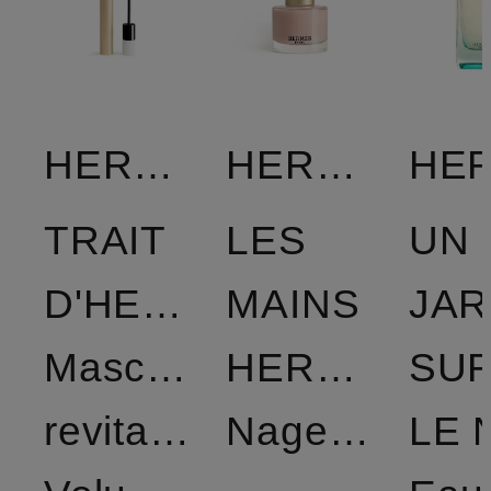
HERMÈS
HERMÈS
TRAIT
LES
UN
D'HERMÈS
MAINS
JAR
Mascara
HERMÈS
SU
revitalisierende
Nagellack
LE 