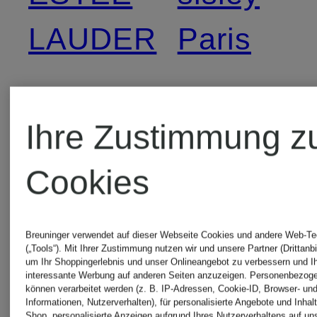
LAUDER
Paris
GIORGIO
Tom
Ihre Zustimmung z
ARMANI
Ford
Cookies
BEAUTY
Beauty
Breuninger verwendet auf dieser Webseite Cookies und andere Web-Te
(„Tools“). Mit Ihrer Zustimmung nutzen wir und unsere Partner (Drittanbi
GIVENCHY
Van Cleef
um Ihr Shoppingerlebnis und unser Onlineangebot zu verbessern und I
interessante Werbung auf anderen Seiten anzuzeigen. Personenbezog
können verarbeitet werden (z. B. IP-Adressen, Cookie-ID, Browser- und
BEAUTY
& Arpels
Informationen, Nutzerverhalten), für personalisierte Angebote und Inhal
Shop, personalisierte Anzeigen aufgrund Ihres Nutzerverhaltens auf un