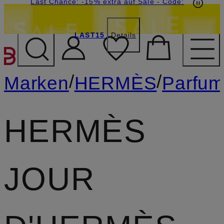
15€-Willkommensgutschein mit Beyond sichern
Last Chance: -15% extra auf Sale
- Code:
LAST15
Details
ZUM HAUPTINHALT ÜBE
/
/
Marken
HERMÈS
Parfu
HERMÈS
JOUR