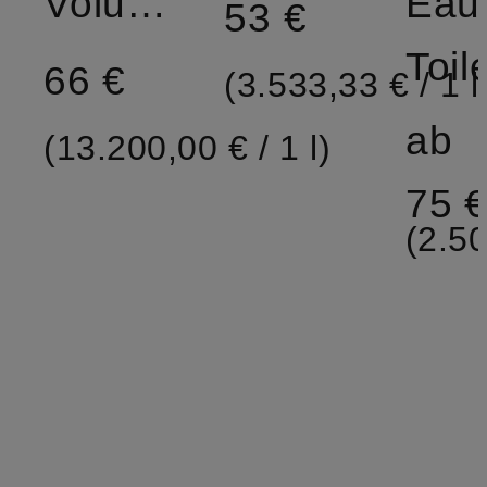
Volumenpflege
Eau
53 €
Toil
66 €
(3.533,33 € / 1 l
ab
(13.200,00 € / 1 l)
75 
(2.50