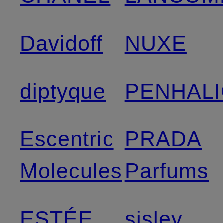
Davidoff
NUXE
diptyque
PENHALI
Escentric
PRADA
Molecules
Parfums
ESTÉE
sisley