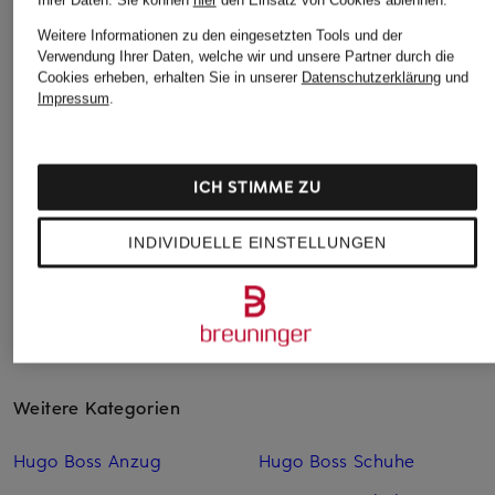
LUISA CERANO
darling harbour
+Aktionsrabatt
Weitere Informationen zu den eingesetzten Tools und der
Marlenehose
Marlenehose
Betty Barclay
Verwendung Ihrer Daten, welche wir und unsere Partner durch die
279,95 €
99,99 €
Cookies erheben, erhalten Sie in unserer
Datenschutzerklärung
und
Culotte
Impressum
.
71,99 €
Bestpreis:
61,19 €
Ursprünglich:
89,99 €
ICH STIMME ZU
INDIVIDUELLE EINSTELLUNGEN
Weitere Kategorien
Hugo Boss Anzug
Hugo Boss Schuhe