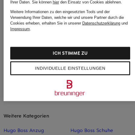
Ihrer Daten.
Sie können
hier
den Einsatz von Cookies ablehnen.
Weitere Informationen zu den eingesetzten Tools und der
Verwendung Ihrer Daten, welche wir und unsere Partner durch die
POLO RALPH
Calvin Klein
TOMMY HILFIGER
Cookies erheben, erhalten Sie in unserer
Datenschutzerklärung
und
LAUREN
Sneaker
Sneaker
Impressum
.
Sneaker
129,90 €
99,90 €
89,99 €
ICH STIMME ZU
Bestpreis:
76,49 €
Ursprünglich:
130 €
INDIVIDUELLE EINSTELLUNGEN
Weitere Kategorien
Hugo Boss Anzug
Hugo Boss Schuhe