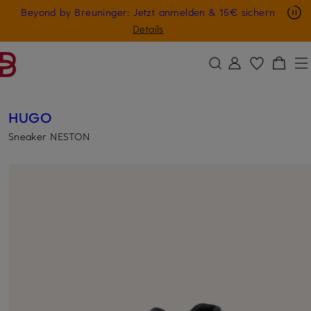
Nur in der App: -10 € auf digitale Geschenkkarten
Beyond by Breuninger: Jetzt anmelden & 15€ sichern
ZUM HAUPTINHALT ÜBERSPRINGEN
ZUM SUCHFELD ÜBERSPRINGE
GESCHENK20
Details
HUGO
Sneaker NESTON