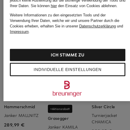
jedoch keine Auswirkung auf die bisherige Verwendung der Tools und
Ihrer Daten.
Sie können
hier
den Einsatz von Cookies ablehnen.
Weitere Informationen zu den eingesetzten Tools und der
Verwendung Ihrer Daten, welche wir und unsere Partner durch die
Cookies erheben, erhalten Sie in unserer
Datenschutzerklärung
und
Impressum
.
ICH STIMME ZU
INDIVIDUELLE EINSTELLUNGEN
Hammerschmid
Silver Circle
+Aktionsrabatt
Janker MALLNITZ
Turnierjacket
Grasegger
CHAMICA
289,99 €
Janker KAMILA