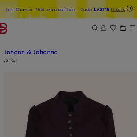
Last Chance: -15% extra auf Sale
15€-Willkommensgutschein mit Beyond sichern
- Code:
LAST15
Details
ZUM HAUPTINHALT ÜBERSPRINGEN
ZUM SUCHFELD ÜBERSPRINGE
Johann & Johanna
Janker