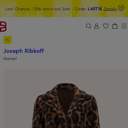
Last Chance: -15% extra auf Sale
15€-Willkommensgutschein mit Beyond sichern
- Code:
LAST15
Details
ZUM HAUPTINHALT ÜBERSPRINGEN
ZUM SUCHFELD ÜBERSPRINGE
Joseph Ribkoff
Mantel