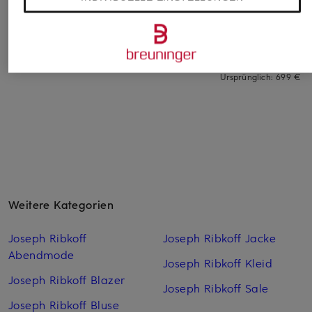
Mantel
Kunstfell-Mantel
Wollmantel zum
Wenden
229,99 €
119,99 €
499,99 €
Bestpreis:
195,49 €
Bestpreis:
101,99 €
Ursprünglich:
349,99 €
Ursprünglich:
249,99 €
Bestpreis:
449,99 €
Ursprünglich:
699 €
Weitere Kategorien
Joseph Ribkoff
Joseph Ribkoff Jacke
Abendmode
Joseph Ribkoff Kleid
Joseph Ribkoff Blazer
Joseph Ribkoff Sale
Joseph Ribkoff Bluse