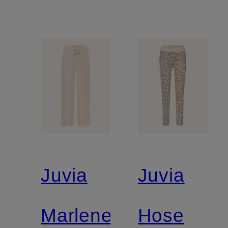
Juvia
Juvia
Marlenehose
Hose