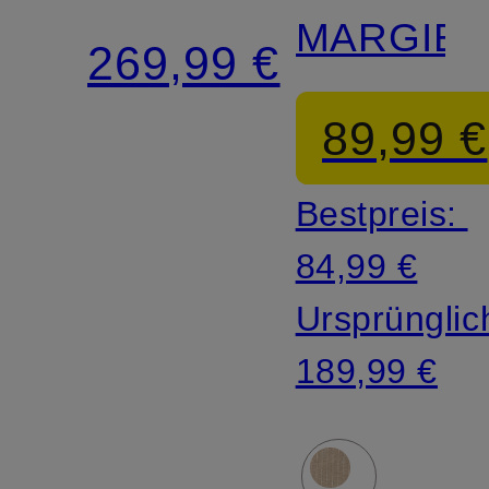
MARGIE
269,99 €
89,99 €
Bestpreis:
84,99 €
Ursprünglic
189,99 €