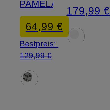
PAMELA
im
179,99 €
Jogging-
64,99 €
Stil
Bestpreis:
129,99 €