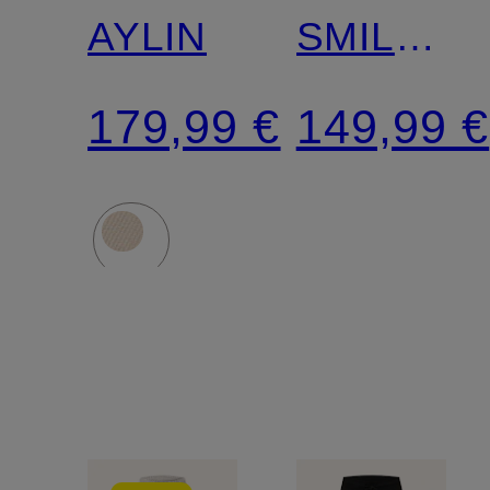
AYLIN
SMILLA
im
179,99 €
149,99 €
Jogging-
Stil