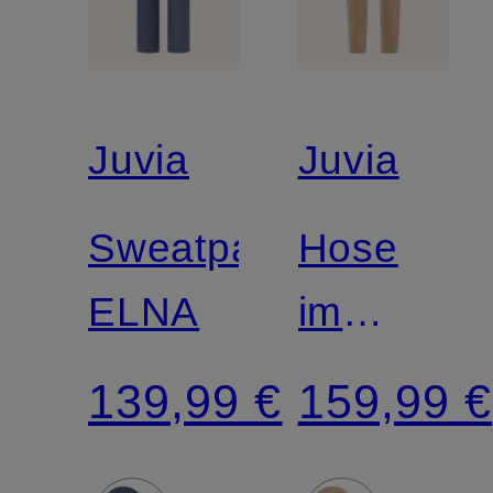
Juvia
Juvia
Sweatpants
Hose
ELNA
im
Jogging-
139,99 €
159,99 €
Stil in