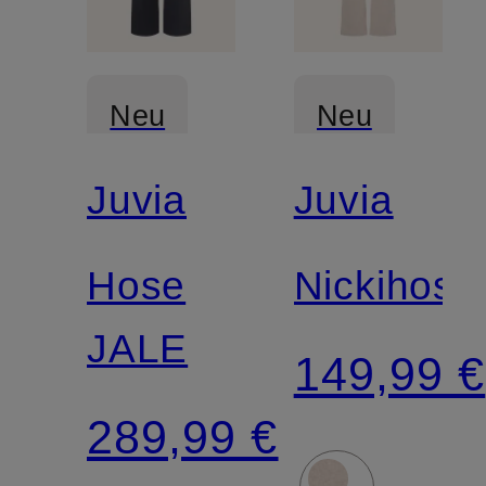
Neu
Neu
Juvia
Juvia
Hose
Nickihose
JALE
149,99 €
289,99 €