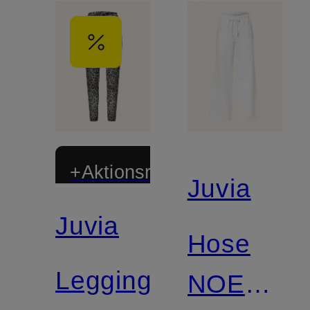
+Aktionsrabatt
Juvia
Juvia
Hose
Leggings
NOEMI