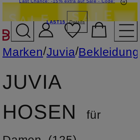
15€-Willkommensgutschein mit Beyond sichern
Last Chance: -15% extra auf Sale
- Code:
LAST15
Details
ZUM HAUPTINHALT ÜBE
/
/
Marken
Juvia
Bekleidung
JUVIA
HOSEN
für
Damen
125