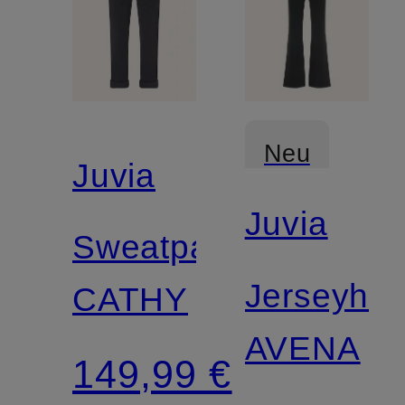
Neu
Juvia
Juvia
Sweatpants
Jerseyho
CATHY
AVENA
149,99 €