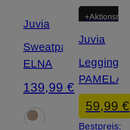
+Aktionsraba
Juvia
Juvia
Sweatpants
Leggings
ELNA
PAMELA
139,99 €
59,99 €
Bestpreis: