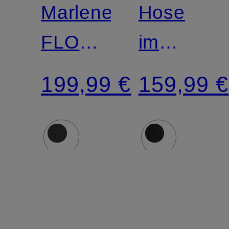
Marlenehose
Hose
FLORENS
im
aus
Jogging-
199,99 €
159,99 €
Satin
Stil in
Lederopti