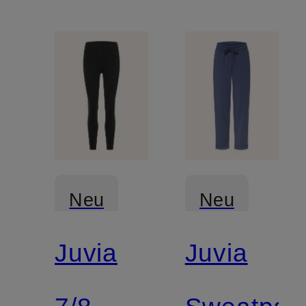
Neu
Neu
Juvia
Juvia