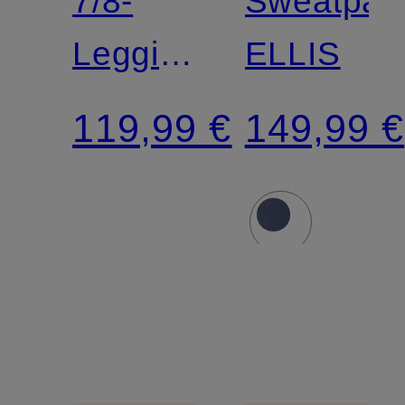
7/8-
Sweatpan
Leggings
ELLIS
ZOÉ
119,99 €
149,99 €