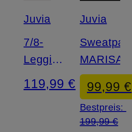
Juvia
Juvia
7/8-
Sweatpan
Leggings
MARISA
PAMELA
119,99 €
99,99 €
Bestpreis:
199,99 €