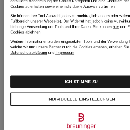
detaillierte Beschreibung der Cookie-Kategorien und eine Übersicht der
169,99 €
Cookies zu erhalten sowie eine individuelle Auswahl zu treffen.
Jogging-
im
Sie können Ihre Tool-Auswahl jederzeit nachträglich ändern oder widerr
159,99 €
Fußbereich unserer Webseite). Der Widerruf hat jedoch keine Auswirku
bisherige Verwendung der Tools und Ihrer Daten.
Sie können
hier
den E
Stil
Jogging-
Cookies ablehnen.
Weitere Informationen zu den eingesetzten Tools und der Verwendung I
ELENIA
Stil
welche wir und unsere Partner durch die Cookies erheben, erhalten Sie 
Datenschutzerklärung
und
Impressum
.
ICH STIMME ZU
INDIVIDUELLE EINSTELLUNGEN