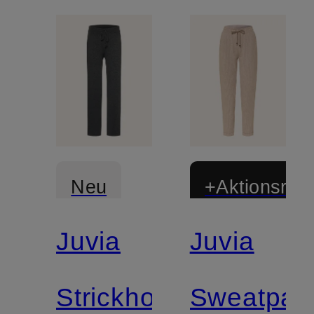
Neu
+Aktionsraba
Juvia
Juvia
Strickhose
Sweatpan