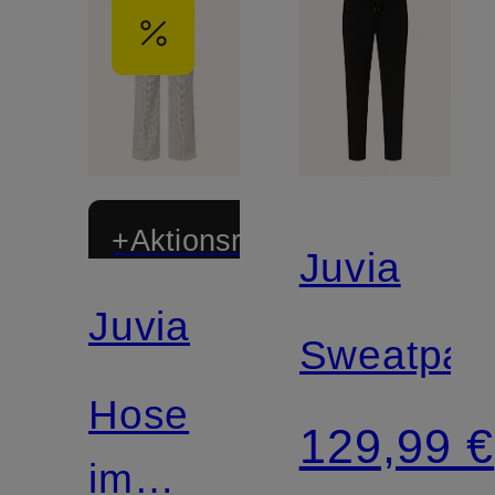
+Aktionsrabatt
Juvia
Juvia
Sweatpan
Hose
129,99 €
im