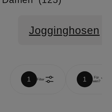
Jogginghosen
1
1
Für
Filter
wen?