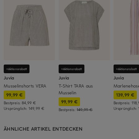
+Aktionsrabatt
+Aktionsrabatt
+Aktionsrabatt
Juvia
Juvia
Juvia
Musselinshorts VERA
T-Shirt TARA aus
Marleneho
Musselin
99,99 €
139,99 €
99,99 €
Bestpreis:
84,99 €
Bestpreis:
118
Ursprünglich:
149,99 €
Ursprünglich:
Bestpreis:
149,99 €
ÄHNLICHE ARTIKEL ENTDECKEN