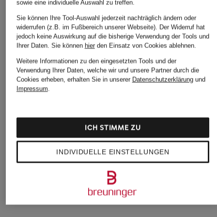
sowie eine individuelle Auswahl zu treffen.
Sie können Ihre Tool-Auswahl jederzeit nachträglich ändern oder
widerrufen (z.B. im Fußbereich unserer Webseite). Der Widerruf hat
jedoch keine Auswirkung auf die bisherige Verwendung der Tools und
Ihrer Daten.
Sie können
hier
den Einsatz von Cookies ablehnen.
Weitere Informationen zu den eingesetzten Tools und der
Marc O'Polo
+Aktionsrabatt
+Aktionsrabatt
Verwendung Ihrer Daten, welche wir und unsere Partner durch die
Marlenehose aus
Cookies erheben, erhalten Sie in unserer
Datenschutzerklärung
und
BRAX
MARC CAIN
Cord
Impressum
.
Marlenehose MAINE
Marlenehose
169,95 €
aus Flanell
WASHINGTON aus
Sweat
109,99 €
ICH STIMME ZU
222,99 €
Bestpreis:
93,49 €
Ursprünglich:
159,95 €
Bestpreis:
189,54 €
INDIVIDUELLE EINSTELLUNGEN
Ursprünglich:
279 €