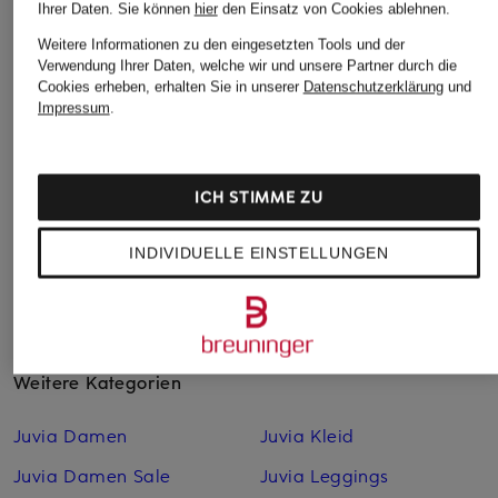
ELBSAND
Juvia
lilienfels
Ihrer Daten.
Sie können
hier
den Einsatz von Cookies ablehnen.
Sweatshirt RIANE
Sweatshirt NAOMI
Sweatshirt
Weitere Informationen zu den eingesetzten Tools und der
Verwendung Ihrer Daten, welche wir und unsere Partner durch die
59,99 €
139,99 €
129,99 €
Cookies erheben, erhalten Sie in unserer
Datenschutzerklärung
und
Impressum
.
ICH STIMME ZU
INDIVIDUELLE EINSTELLUNGEN
Weitere Kategorien
Juvia Damen
Juvia Kleid
Juvia Damen Sale
Juvia Leggings