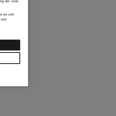
ung der Tools
e wir und
und