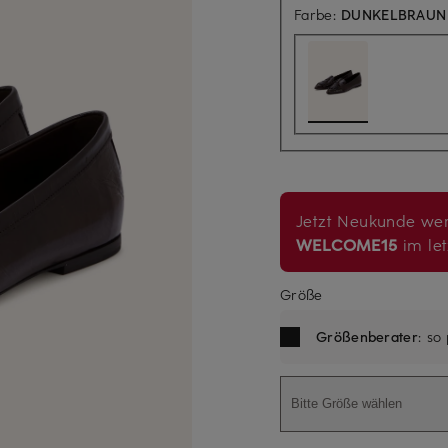
Farbe:
DUNKELBRAUN
Jetzt Neukunde wer
WELCOME15
im let
Größe
Größenberater
: so
Bitte Größe wählen