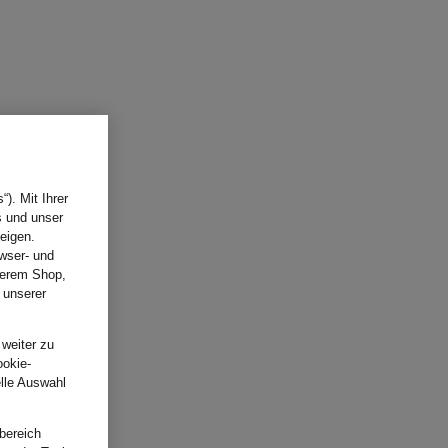
). Mit Ihrer
s und unser
eigen.
wser- und
nserem Shop,
 unserer
.
 weiter zu
ookie-
elle Auswahl
bereich