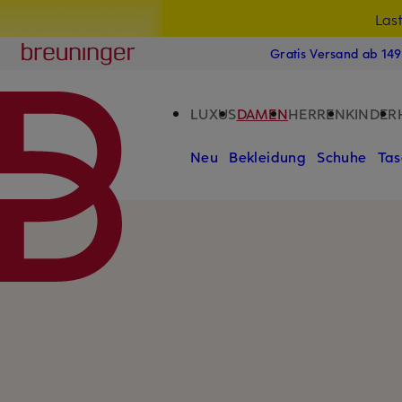
Las
15
ZUM HAUPTINHALT ÜBERSPRINGEN
ZUM SUCHFELD ÜBERSPRINGE
Breuninger
Gratis Versand ab 14
LUXUS
DAMEN
HERREN
KINDER
Neu
Bekleidung
Schuhe
Tas