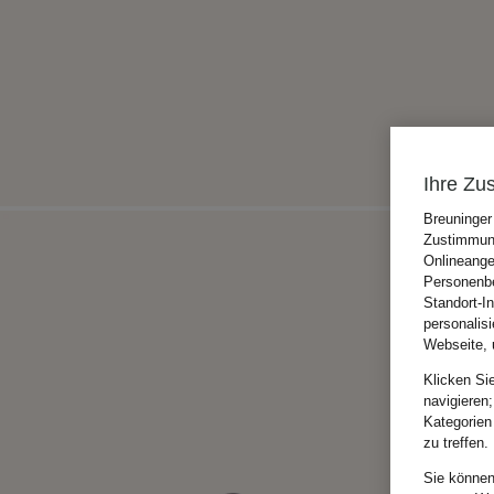
Ihre Zu
Breuninger
Zustimmung
Onlineange
Personenbe
Standort-I
personalis
Webseite, 
Klicken Si
navigieren;
Kategorien
zu treffen.
Sie können