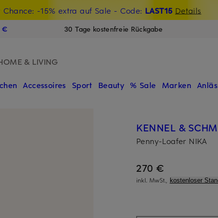
t Chance: -15% extra auf Sale
€-Willkommensgutschein mit Beyond sichern
- Code:
LAST15
Details
N
9 €
30 Tage kostenfreie Rückgabe
HOME & LIVING
chen
Accessoires
Sport
Beauty
% Sale
Marken
Anläs
KENNEL & SCH
Penny-Loafer NIKA
270 €
inkl. MwSt.,
kostenloser Sta