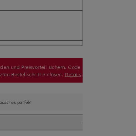
den und Preisvorteil sichern. Code
zten Bestellschritt einlösen.
Details
 passt es perfekt