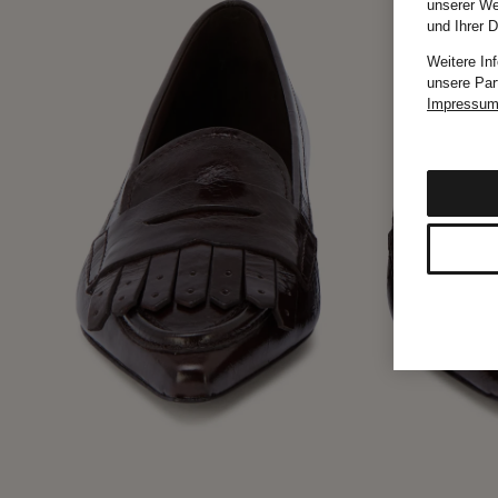
unserer We
und Ihrer 
Weitere In
unsere Par
Impressu