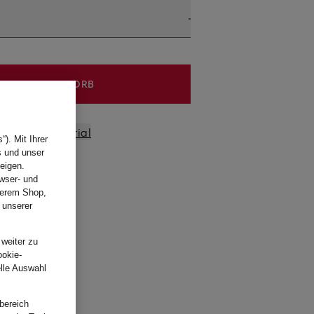
IN DEN WARENKORB
ßen und Material
). Mit Ihrer
s und unser
eigen.
wser- und
nserem Shop,
 unserer
.
 weiter zu
ookie-
elle Auswahl
bereich