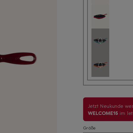
Jetzt Neukunde wer
WELCOME15
im let
Größe