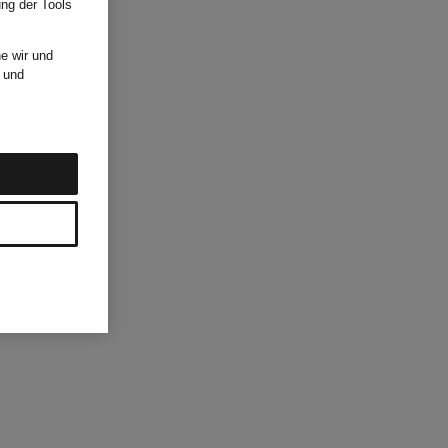
ung der Tools
e wir und
und