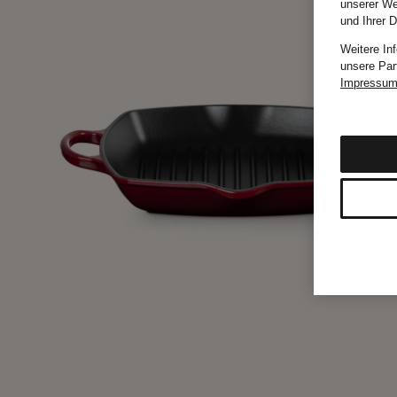
unserer We
und Ihrer 
Weitere In
unsere Par
Impressu