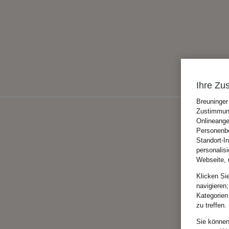
Ihre Zu
Breuninger
Zustimmung
Onlineange
Personenbe
Standort-I
personalis
Webseite, 
Klicken Si
navigieren;
Kategorien
zu treffen.
Sie können