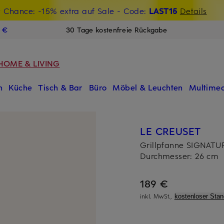
t Chance: -15% extra auf Sale
€-Willkommensgutschein mit Beyond sichern
- Code:
LAST15
Details
N
9 €
30 Tage kostenfreie Rückgabe
HOME & LIVING
n
Küche
Tisch & Bar
Büro
Möbel & Leuchten
Multimed
LE CREUSET
Grillpfanne SIGNATU
Durchmesser: 26 cm
189 €
inkl. MwSt.,
kostenloser Sta